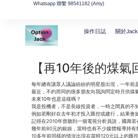
Whatsapp 聯繫 98541182 (Amy)
操作日誌
關於Jack
【再10年後的煤氣
每年總有讓眾人議論紛紛的明星股出現，一年前
最近，不約而同的很多朋友向我詢問定時月供煤
未來10年也是這樣嗎？
我是投機者，不是長線投資者，
一時之間真的不
例如若剛好在去年初才投入匯控或建行，結果會
記得在2010年曾聽到一個電視分析員說，國壽若
幾年前80元的銀娛，當時也有不少媒體報導持有
10多年前同樣的情況出現在當時120元以上的匯