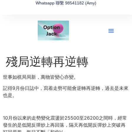
Whatsapp 聯繫 98541182 (Amy)
全新網上期權速成-2026全新版
OptionJack的精選集
富途開戶4選1
富途開戶優惠2026
殘局逆轉再逆轉
世事如棋局局新，萬物皆變心亦變。
記得9月份日誌中，寫着走勢可能會逆轉再逆轉，過去是未來
也是。
10月份以來的走勢變化震盪於25500至26200之間時，
經常
發生的是低開反彈炒上再回落，
隔天再低開反彈炒上突破再