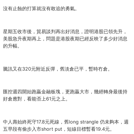
沒有止蝕的打算就沒有敢追的勇氣。
星期五收市後，貿易談判再出好消息，證明港股已領先升，
美股急升夜期再上，問題是港股夜期已經反映了多少好消息
的升幅。
騰訊又在320元附近反彈，舊淡倉已平，暫時冇倉。
匯控週四開始跑贏金融板塊，更跑贏大市，
幾經轉身最後持
好倉應對，看能否上61元之上。
中人壽始終死守17.8元死線，舊long strangle 仍未夠本，週
五早段有偷步入市short put，短線目標暫看19.4元。