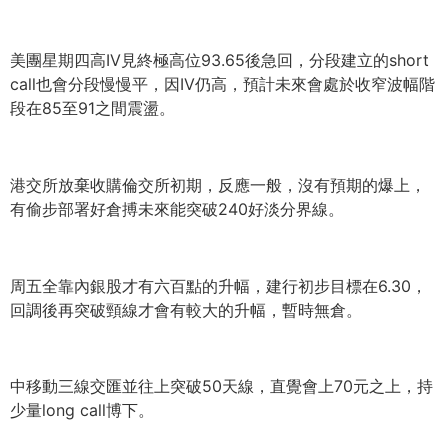
美團星期四高IV見終極高位93.65後急回，
分段建立的short
call也會分段慢慢平，因IV仍高，
預計未來會處於收窄波幅階
段在85至91之間震盪。
港交所放棄收購倫交所初期，反應一般，沒有預期的爆上，
有偷步部署好倉搏未來能突破240好淡分界線。
周五全靠內銀股才有六百點的升幅，建行初步目標在6.30，
回調後再突破頸線才會有較大的升幅，暫時無倉。
中移動三線交匯並往上突破50天線，直覺會上70元之上，
持
少量long call博下。