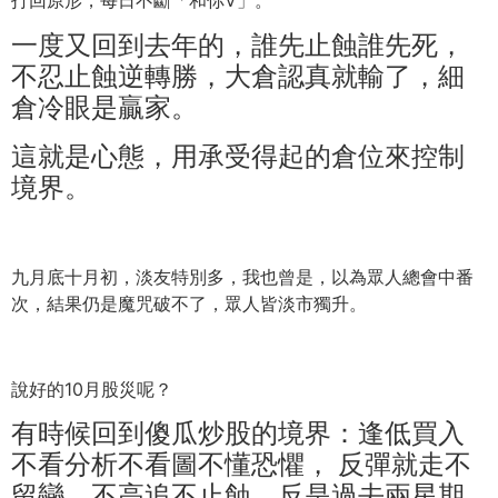
打回原形，每日不斷「和你V」。
一度又回到去年的，誰先止蝕誰先死，
不忍止蝕逆轉勝，
大倉認真就輸了，細
倉冷眼是贏家。
這就是心態，用承受得起的倉位來控制
境界。
九月底十月初，淡友特別多，我也曾是，以為眾人總會中番
次，
結果仍是魔咒破不了，眾人皆淡市獨升。
說好的10月股災呢？
有時候回到傻瓜炒股的境界：逢低買入
不看分析不看圖不懂恐懼， 反彈就走不
留戀，不高追不止蝕，反是過去兩星期