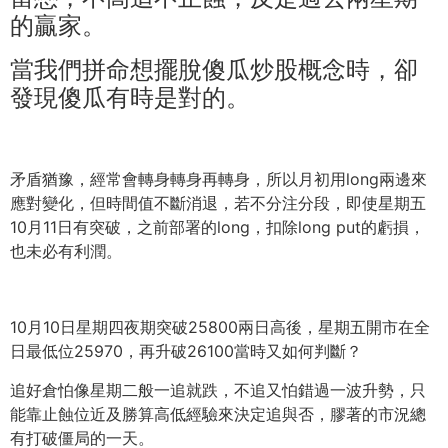
的贏家。
當我們拼命想擺脫傻瓜炒股概念時，卻
發現傻瓜有時是對的。
矛盾猶豫，經常會轉身轉身再轉身，
所以月初用long兩邊來
應對變化，但時間值不斷消退，
若不分注分段，即使星期五
10月11日有突破，
之前部署的long，扣除long put的虧損，
也未必有利潤。
10月10日星期四夜期突破25800兩日高後，
星期五開市在全
日最低位25970，
再升破26100當時又如何判斷？
追好倉怕像星期二般一追就跌，不追又怕錯過一波升勢，
只
能靠止蝕位近及勝算高低經驗來決定追與否，
膠著的市況總
有打破僵局的一天。