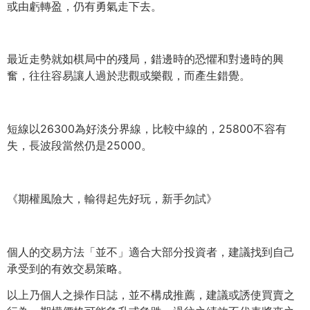
或由虧轉盈，仍有勇氣走下去。
最近走勢就如棋局中的殘局，錯邊時的恐懼和對邊時的興
奮，
往往容易讓人過於悲觀或樂觀，而產生錯覺。
短線以26300為好淡分界線，比較中線的，
25800不容有
失，長波段當然仍是25000。
《期權風險大，輸得起先好玩，新手勿試》
個人的交易方法「並不」適合大部分投資者，
建議找到自己
承受到的有效交易策略。
以上乃個人之操作日誌，並不構成推薦，建議或誘使買賣之