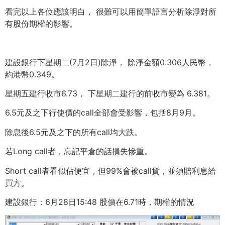
看完以上各位應該明白， 很難可以用簡單語言分析除淨對所
有股份期權的影響。
建設銀行下星期二(7月2日)除淨， 除淨金額0.306人民幣，
約港幣0.349。
星期五建行收市6.73， 下星期二建行的前收市變為 6.381。
6.5元及之下行使價的call全部會受影響，包括8月9月。
除息後6.5元及之下的所有call均大跌。
若Long call者，忘記平倉的話損失慘重。
Short call者看似佔便宜，但99%會被call貨，
並須賠利息給
買方。
建設銀行：6月28日15:48 股價在6.71時，期權的情況