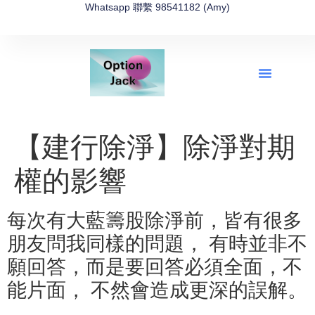
Whatsapp 聯繫 98541182 (Amy)
全新網上期權速成-2026全新版
OptionJack的精選集
富途開戶4選1
富途開戶優惠2026
【建行除淨】除淨對期
權的影響
每次有大藍籌股除淨前，皆有很多
朋友問我同樣的問題， 有時並非不
願回答，而是要回答必須全面，不
能片面， 不然會造成更深的誤解。