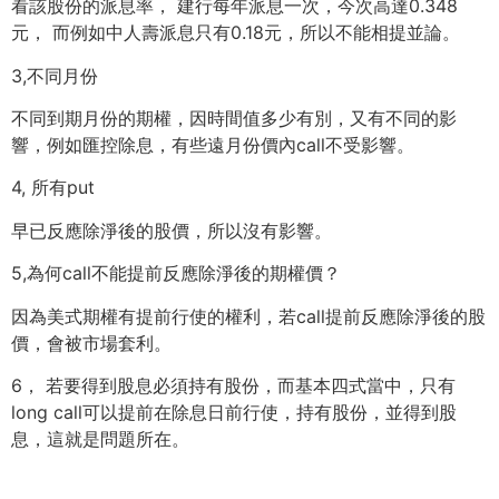
看該股份的派息率， 建行每年派息一次，今次高達0.348
元， 而例如中人壽派息只有0.18元，所以不能相提並論。
3,不同月份
不同到期月份的期權，因時間值多少有別，又有不同的影
響，
例如匯控除息，有些遠月份價內call不受影響。
4, 所有put
早已反應除淨後的股價，所以沒有影響。
5,為何call不能提前反應除淨後的期權價？
因為美式期權有提前行使的權利，
若call提前反應除淨後的股
價，會被市場套利。
6， 若要得到股息必須持有股份，而基本四式當中，只有
long call可以提前在除息日前行使，持有股份，並得到股
息，
這就是問題所在。