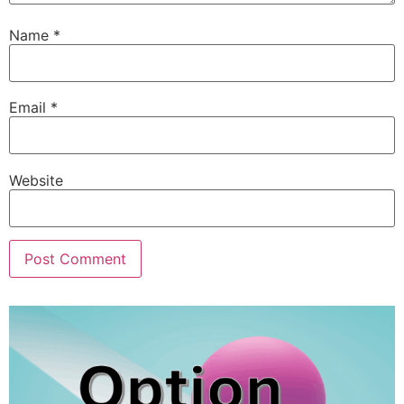
Name
*
Email
*
Website