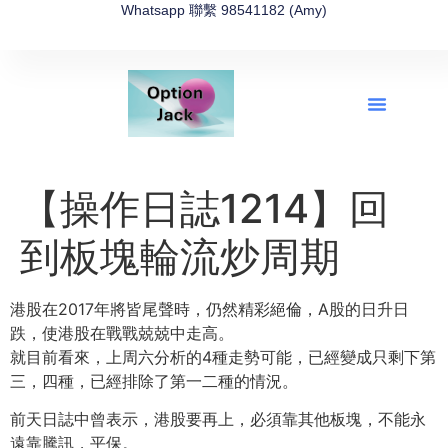
Whatsapp 聯繫 98541182 (Amy)
全新網上期權速成-2026全新版
OptionJack的精選集
富途開戶4選1
富途開戶優惠2026
【操作日誌1214】回
到板塊輪流炒周期
港股在2017年將皆尾聲時，仍然精彩絕倫，A股的日升日
跌，使港股在戰戰兢兢中走高。
就目前看來，上周六分析的4種走勢可能，已經變成只剩下第
三，四種，已經排除了第一二種的情況。
前天日誌中曾表示，港股要再上，必須靠其他板塊，不能永
遠靠騰訊，平保。