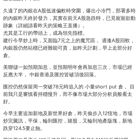
久違了的內銀在A股低迷偏軟時突圍，爆出小冷門，部署多時
的內銀昨天終於發力，其實在前天A股急跌時，已見寵寵欲動
跡象（詳細請看昨天的策略王直播）。
尤其是工行的帶頭上，成為領先指標。
建行今早炒上時，又面臨7元之上的魔咒區， 適逢A股回軟，
內銀股仍然站穩已經難能可貴，如昨天計劃，早上走部分好
倉。
美聯儲一如預期加息，並預期明年會再加息三次，市場已經
反應大半， 中銀香港及匯控皆破頂後回落。
匯控仍然保留周一突破78元時追入的 小量short put 倉， 目
前我只是審慎看持穩慢升，而不像市場大部分分析員般看太
好。
今早主要追加新地及新世界好倉，昨天偷步入12恆地，市場
炒完騰訊，平保，輪到匯控，賭股，又輪到地產版塊，新地
跌穿124.5要止蝕。