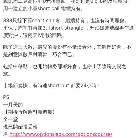
騰訊周二見高位410元後急回，剛好也是0.618的反彈極限，
周一建立的小量short call 繼續持有。
388只餘下舊short call 倉，繼續持有，也沒有時間理會。
平保，周初有再加3月short strangle ，升跌破警戒線再作適
度對沖，這兩天IV開始回跌。
除了這三大散戶最愛的股份有小量淡倉外，其餘皆好倉，不
是刻意與散戶對著幹，巧合而已。
包括中移動，也開始轉身部署好倉，也停止了陰燭交易之
旅。
市場節奏快，有時連short put 都要24小時！
PS
一月份的
【期權拆解應對新週期】
全一堂
現已開始接受報
名
http://www.optionsjack.com/optionscourse/