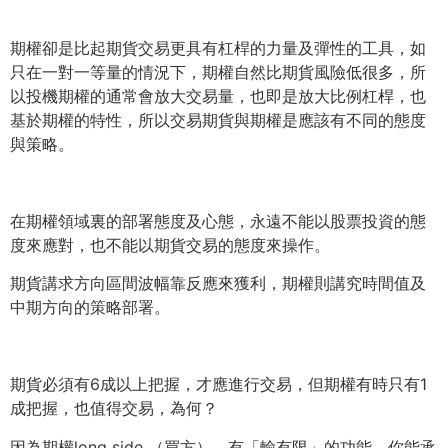
期權卻是比起期貨交易更具有杠桿的力量及彈性的工具，
如
只在一對一等量的情況下，期權自然比期貨風險低很多，
所
以投機期權的通常會放大交易量，也即是放大比例杠桿，
也
基於期權的特性，
所以交易期貨與期權是應該有不同的態度
與策略。
在期權領域裏的部署態度及心態，
永遠不能以股票投資的態
度來應對，
也不能以期貨交易的態度來操作。
期貨講求方向區間波幅靠反應來獲利，
期權則講究時間值及
中期方向的策略部署。
期貨必須有6成以上把握，才應進行交易，
但期權有時只有1
成把握，也值得交易，為何？
因為期權long side （買方），有「輸有限」的功能，你能承