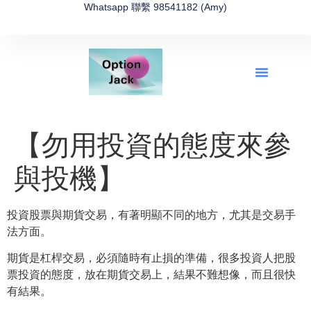
Whatsapp 聯繫 98541182 (Amy)
全新網上期權速成-2026全新版
OptionJack的精選集
富途開戶4選1
富途開戶優惠2026
【勿用投資的態度來參
與投機】
投資股票與期貨交易，有著明顯不同的地方，尤其是交易手
法方面。
期貨是杠桿交易，必須隨時有止損的準備，
很多投資人把股
票投資的態度，放在期貨交易上，結果不難想像，
而且很快
有結果。