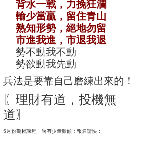
背水一戰，力挽狂瀾
輸少當贏，留住青山
熟知形勢，絕地勿留
市進我進，市退我退
勢不動我不動
勢欲動我先動
兵法是要靠自己磨練出來的！
〖理財有道，投機無
道〗
5月份期權課程，尚有少量餘額：報名請快：