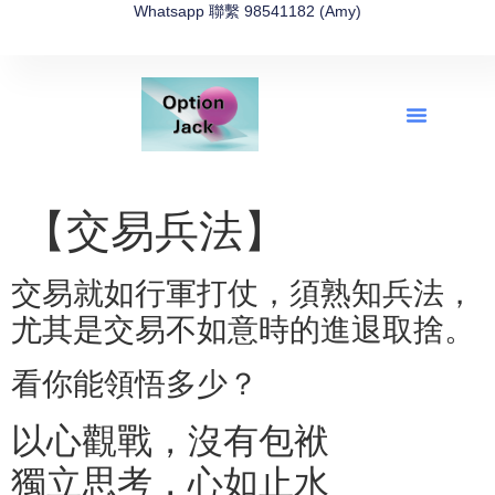
Whatsapp 聯繫 98541182 (Amy)
全新網上期權速成-2026全新版
OptionJack的精選集
富途開戶4選1
富途開戶優惠2026
【交易兵法】
交易就如行軍打仗，須熟知兵法，
尤其是交易不如意時的進退取捨。
看你能領悟多少？
以心觀戰，沒有包袱
獨立思考，心如止水