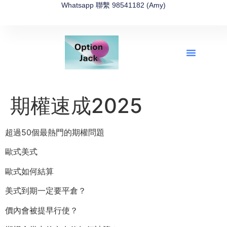
Whatsapp 聯繫 98541182 (Amy)
全新網上期權速成-2026全新版
OptionJack的精選集
富途開戶4選1
富途開戶優惠2026
期權速成2025
超過50個最熱門的期權問題
歐式美式
歐式如何結算
美式到期一定要平倉？
價內會被提早行使？