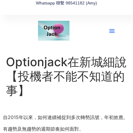
Whatsapp 聯繫 98541182 (Amy)
全新網上期權速成-2026全新版
OptionJack的精選集
富途開戶4選1
富途開戶優惠2026
Optionjack在新城細說
【投機者不能不知道的
事】
自2015年以來，如何連續補捉到多次轉勢訊號，年初效應。
有趨勢及無趨勢的週期節奏如何面對。