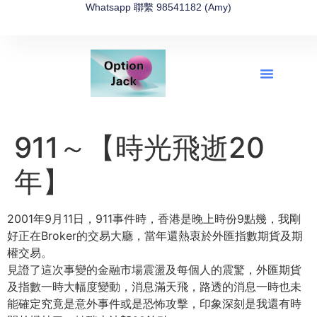
Whatsapp 聯繫 98541182 (Amy)
全新網上期權速成-2026全新版
OptionJack的精選集
富途開戶4選1
富途開戶優惠2026
911～【時光飛逝20
年】
2001年9月11日，911事件時，香港是晚上時份9點幾，我剛
好正在Broker的交易大廳，當年還熱衷於外匯指數期貨及期
權交易。
見證了這次事變的金融市場震盪及每個人的震驚，外匯期貨
及指數一時大幅度變動，消息滿天飛，路透的消息一時也未
能確定究竟是意外事件或是恐怖攻擊，印象深刻是我還有時