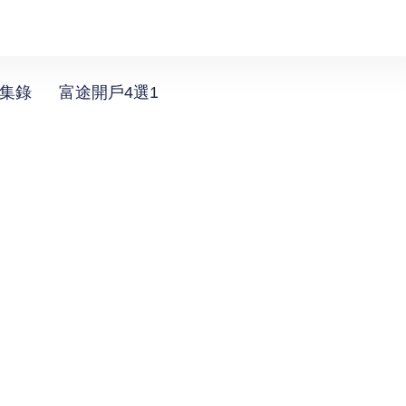
選集錄
富途開戶4選1