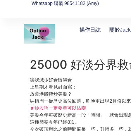
Whatsapp 聯繫 98541182 (Amy)
操作日誌
關於Jack
25000 好淡分界
讓我減少好倉留淡倉
上星期才看見封面寫：
放棄港股轉炒美股？
納指周一從歷史高位回落，昨晚更出現2月份以
＃炒股唔一定要買可以沽㗎
美股今年每破歷史新高一段「時間」，就會出現
這種節奏今年已經8次。
今次破頂稍比之前時間窗長一些，升幅多一些，