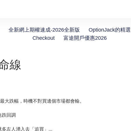
全新網上期權速成-2026全新版
OptionJack的精
Checkout
富途開戶優惠2026
救命線
來最大跌幅，時機不對買邊個市場都會輸。
急跌回調
就多左人湧入去「追買」…