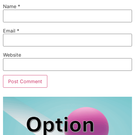
Name
*
Email
*
Website