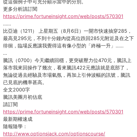
從這個例子中可充分顯示當中的分別。
更多分析請訂閱
https://prime.fortuneinsight.
com/web/posts/570301
……
比亞迪（1211） 上星期五（8月6日）一開市快速抽穿285，
最高見295元，
不到十分鐘內從高位跌回285元附近及在之下
徘徊，
臨場反應讓我覺得這有像小型的「終極一升」……
…
騰訊（0700）今天繼續回穩，更突破壓力位470元，
騰訊上
落市我來回操作了幾次，看來騰訊422元應該就是底部了，
無論從過去經驗及市場氣氛，再加上引伸波幅的訊號，
騰訊
已見底的機率甚高。
全文2000字
騰訊美團月初估底
請訂閱
https://prime.fortuneinsight.
com/web/posts/570301
最新期權速成
隨報隨學：
http://www.optionsjack.com/
optionscourse/