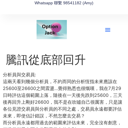
Whatsapp 聯繫 98541182 (Amy)
全新網上期權速成-2026全新版
OptionJack的精選集
富途開戶4選1
富途開戶優惠2026
騰訊從底部回升
分析員與交易員:
這兩天看到幾個分析員，
不約而同的分析恆指未來應該在
25600至26600之間震盪…
覺得熟悉也很慨嘆，我在7月29
日時評估這個範圍上落，
隨後在一天後先跌到25600，三天
後再回升上剛好26600，
我不是在吹噓自己很厲害，
只是讓
各位見證交易員與分析員的不同之處，
交易員永遠都要評估
未來，即使估計錯誤，不然怎麼去交易？
而分析員永遠都用過去的範圍來評估未來，完全沒有創意，