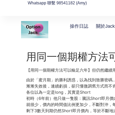
Whatsapp 聯繫 98541182 (Amy)
操作日誌
關於Jack
用同一個期權方法
【用同一個期權方法可以輸足六年】但仍然繼續
由於「蜜月期」的勝利誘惑，以為找到致勝密碼
漸漸失效後，連續虧損，卻只懂微調舊方式而不
各位以為一定是long，其實是Short
初時（6年前）他只做一隻股：騰訊Short即月
就很少，價內的時間值比例更加少，不斷對沖，每日對沖，今
剩下3數天到期仍然Short即月價內，等於不