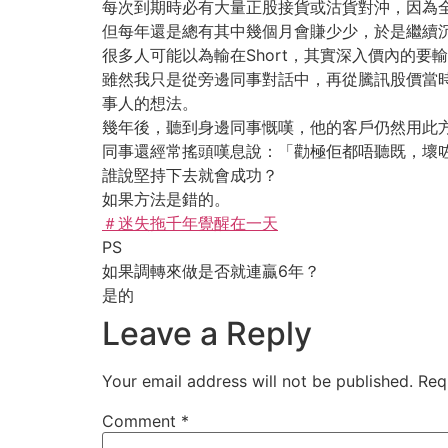
每次到期時必有大量正股接貨或沽貨對沖，因為全部
但每年還是總有其中幾個月會賺少少，於是繼續
很多人可能以為輸在Short，其實深入價內的
雖然我只是從旁邊同事對話中，再從騰訊股價當
事人的想法。
幾年後，聽到身邊同事慨嘆，他的客戶仍然用此方
同事還經常搖頭嘆息說：「勸極佢都唔聽既，壞
誰說堅持下去就會成功？
如果方法是錯的。
＃迷失拖千年覺醒在一天
PS
如果調轉來做是否就連贏6年？
是的
Leave a Reply
Your email address will not be published.
Req
Comment
*