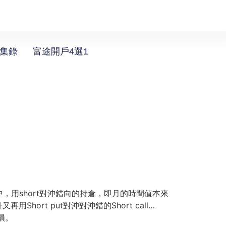
選集錄
富途開戶4選1
，用short對沖錯向的持倉，即月的時間值本來
hort put對沖對沖錯的Short call…
損。