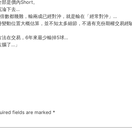
是價內Short。
沉淪下去…
要輸倍數都幾難，輸兩成已經對沖，就是輸在「經常對沖」…
時變動位置大概估算，並不知太多細節，不過有充份期權交易經
法在交易，6年來最少輸掉5球…
咗腦了…」
uired fields are marked
*