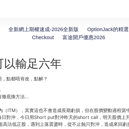
全新網上期權速成-2026全新版
OptionJack的精
Checkout
富途開戶優惠2026
可以輸足六年
用，點都唔肯改，點解？
…
肯徹底換方法…
價內（ITM），其實這也不會造成長期虧損，但在股價變動過程當中
日用Short put對沖昨天的short call，明天股價上升又再用S
斷地追高沽低正股，遇到上落震盪時，從不止蝕只對沖，造成來回虧