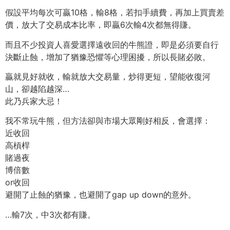
假設平均每次可贏10格，輸8格，若扣手續費，再加上買賣差
價，放大了交易成本比率，即贏6次輸4次都無得賺。
而且不少投資人喜愛選擇遠收回的牛熊證，即是必須要自行
決斷止蝕，增加了猶豫恐懼等心理困擾，所以長賭必敗。
贏就見好就收，輸就放大交易量，炒得更短，望能收復河
山，卻越陷越深…
此乃兵家大忌！
我不常玩牛熊，但方法卻與市場大眾剛好相反，會選擇：
近收回
高槓桿
賭過夜
博倍數
or收回
避開了止蝕的猶豫，也避開了gap up down的意外。
…輸7次，中3次都有賺。