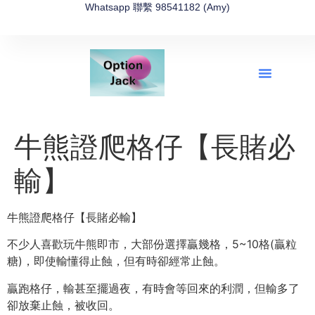
Whatsapp 聯繫 98541182 (Amy)
全新網上期權速成-2026全新版
OptionJack的精選集
富途開戶4選1
富途開戶優惠2026
牛熊證爬格仔【長賭必
輸】
牛熊證爬格仔【長賭必輸】
不少人喜歡玩牛熊即市，大部份選擇贏幾格，5~10格(贏粒
糖)，即使輸懂得止蝕，但有時卻經常止蝕。
贏跑格仔，輸甚至擺過夜，有時會等回來的利潤，但輸多了
卻放棄止蝕，被收回。