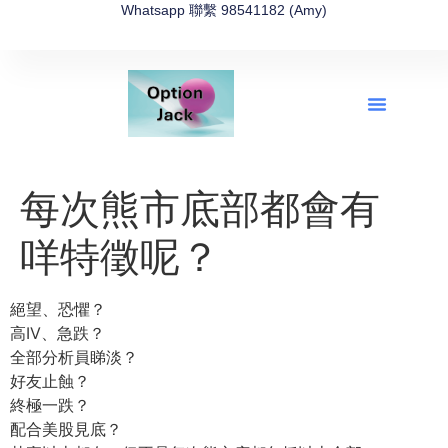
Whatsapp 聯繫 98541182 (Amy)
全新網上期權速成-2026全新版
OptionJack的精選集
富途開戶4選1
富途開戶優惠2026
每次熊市底部都會有
咩特徵呢？
絕望、恐懼？
高IV、急跌？
全部分析員睇淡？
好友止蝕？
終極一跌？
配合美股見底？