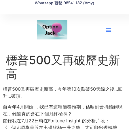
Whatsapp 聯繫 98541182 (Amy)
全新網上期權速成-2026全新版
OptionJack的精選集
富途開戶4選1
富途開戶優惠2026
標普500又再破歷史新
高
標普500又再破歷史新高，今年第10次跌破50天線之後…回
升…破頂。
自今年4月開始 ，我已有這種節奏預期，估唔到會持續到現
在，難道真的會在下個月終極嗎？
節錄我在7月22日時在Fortune Insight 的分析片段：
《…個人認為美股在出現終極一升之後，才可能出現轉勢，