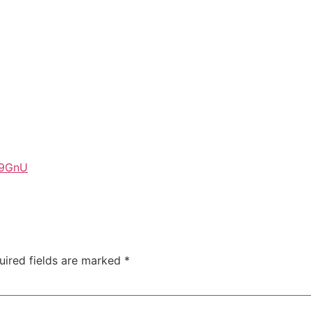
99GnU
uired fields are marked
*