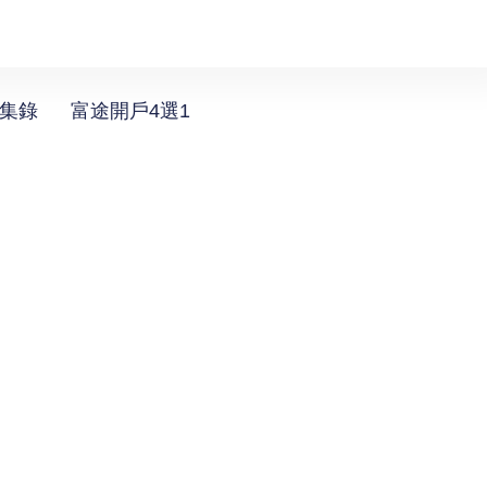
選集錄
富途開戶4選1