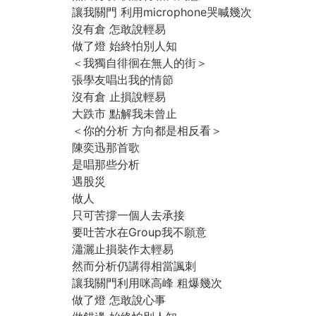
讓我關門 利用microphone哭喊幾次
沒有倉 怎敢說輕易
做了燈 始終怕別人知
＜我獨自徘徊在無人的街＞
張學友唱出我的情節
沒有倉 止損說輕易
大跌市 點解我未曾止
＜你的分析 方向都是相反看＞
陳奕迅那首歌
是唱那些分析
遇股災
做人
只可苦撐一個人去承接
要吐苦水在Group我不願意
瀟灑止損裝作太輕易
然而分析仍講得相當諷刺
讓我關門利用咪高峰 粗爆幾次
做了燈 怎敢說心事