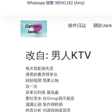
Whatsapp 聯繫 98541182 (Amy)
操作日誌
關於Jack
改自: 男人KTV
每次當虧損失意
漆黑的書房裡呆住
頻頻低開 我要止蝕
這一次
原來沽到係 最低處
要吐苦水 在Group我不願意
瀟灑止損 裝作很輕易
然而分析 仍講得相當寫意