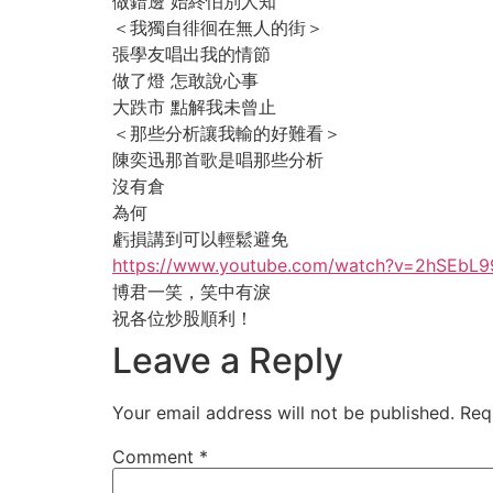
做錯邊 始終怕別人知
＜我獨自徘徊在無人的街＞
張學友唱出我的情節
做了燈 怎敢說心事
大跌市 點解我未曾止
＜那些分析讓我輸的好難看＞
陳奕迅那首歌是唱那些分析
沒有倉
為何
虧損講到可以輕鬆避免
https://www.youtube.com/watch?v=2hSEbL
博君一笑，笑中有淚
祝各位炒股順利！
Leave a Reply
Your email address will not be published.
Req
Comment
*