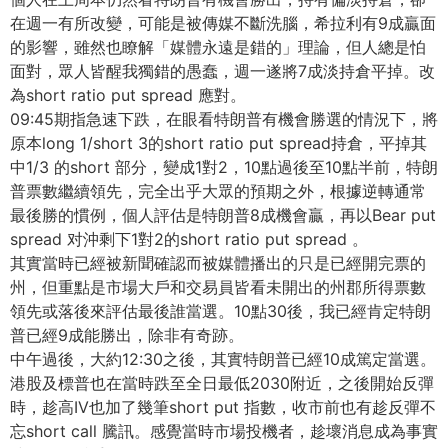
在週一有所改變，可能是被傳媒不斷洗腦，希拉利有9成贏面
的影響，雖然也瞭解「媒體永遠是錯的」理論，但人總是怕
面對，眾人皆醒我獨錯的愚蠢，週一遂將7成淡持倉平掉。改
為short ratio put spread 應對。
09:45期指急速下跌，在眼看特朗普有機會勝選的情況下，將
原本long 1/short 3的short ratio put spread持倉，平掉其
中1/3 的short 部分，變成1對2，10點過後至10點半前，特朗
普票數繼續領先，完全出乎大眾的預期之外，根據逆轉通常
最後勝的慣例，個人評估是特朗普8成機會贏，再以Bear put
spread 对沖剩下1對2的short ratio put spread 。
其實當時已經被新聞確認而被媒體播出的只是已經開完票的
州，但重點是市場大戶和交易員皆看未開出的州郡所得票數
領先或落後來評估最後誰當選。10點30後，我已經肯定特朗
普已經9成能勝出，除非有奇跡。
中午過後，大約12:30之後，其實特朗普已經10成篤定當選。
港股及標普也在當時跌至全日最低2030附近，之後開始反彈
時，趁高IV也加了幾筆short put 指數，收市前也有趁反彈不
忘short call 騰訊。感覺當時市場投機者，趁壞消息成為事實