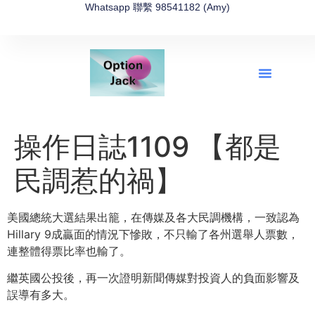
Whatsapp 聯繫 98541182 (Amy)
全新網上期權速成-2026全新版
OptionJack的精選集
富途開戶4選1
富途開戶優惠2026
操作日誌1109 【都是
民調惹的禍】
美國總統大選結果出籠，在傳媒及各大民調機構，一致認為
Hillary 9成贏面的情況下慘敗，不只輸了各州選舉人票數，
連整體得票比率也輸了。
繼英國公投後，再一次證明新聞傳媒對投資人的負面影響及
誤導有多大。