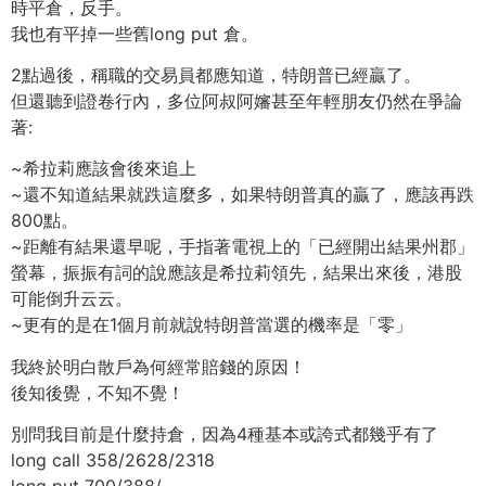
時平倉，反手。
我也有平掉一些舊long put 倉。
2點過後，稱職的交易員都應知道，特朗普已經贏了。
但還聽到證卷行內，多位阿叔阿嬸甚至年輕朋友仍然在爭論
著:
~希拉莉應該會後來追上
~還不知道結果就跌這麼多，如果特朗普真的贏了，應該再跌
800點。
~距離有結果還早呢，手指著電視上的「已經開出結果州郡」
螢幕，振振有詞的說應該是希拉莉領先，結果出來後，港股
可能倒升云云。
~更有的是在1個月前就說特朗普當選的機率是「零」
我終於明白散戶為何經常賠錢的原因！
後知後覺，不知不覺！
別問我目前是什麼持倉，因為4種基本或誇式都幾乎有了
long call 358/2628/2318