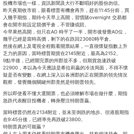
投機市場也一樣，資訊新聞及大行不斷唱好的股份勿信。
昨天夜期收市前，眼看標普有機會再升，趕在11:45分前，買
入幾手期指，期待今天早上高開，習慣賭overnight 交易都
會在開市前設定競價平倉，不管賺或賠。
今早果然高開，但只在AO 時平了一半，開市後發覺AO位，
幾乎已經是當時高價，剩下的在跌回23060時平倉。
然後在網上及電視全程觀看開票結果，一直很懷疑指數上升
乏力的原因，當時標普期貨在2145附近，最高為2152。
9點半後，已經開完票的州郡並不多，但期貨急速跌破
22900，本以為今天應該是希拉莉贏的冷淡局面，不得不懷
疑是否有變數，在網上深入以各洲郡的正在開票的領先情況
觀察，發覺幾個關鍵州郡竟然是特朗普領先。
所以即使看不懂大選開票，也必須瞭解市場在做什麼，期指
急跌代表醒目投機者，轉身壓注特朗普贏。
當時標普仍然在2134附近，並未至倒跌的地步。但港股期指
在9:45分後，已經率先再跌破23800。
特朗普真的可能贏？
個人在上周本仍然看特朗普有機會勝出，持有偏淡持倉，卻