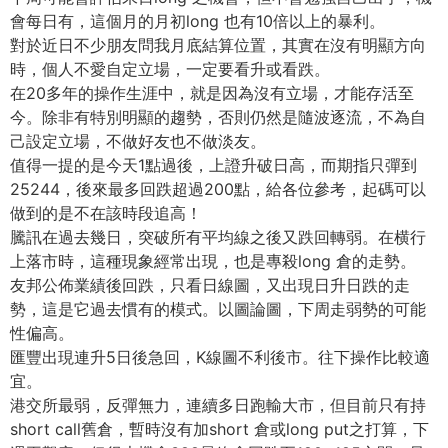
會每日有，這個月的月初long 也有10倍以上的暴利。
對於近日不少朋友問我月底結算位置，其實在沒有明顯方向
時，個人不愛自定立場，一定要看升或看跌。
在20多年的操作生涯中，就是因為沒有立場，才能存活至
今。除非有特別明顯的趨勢，否則仍然是隨波逐流，不為自
己設定立場，不做好友也不做淡友。
值得一提的是今天1點過後，上證升破日高，而期指只彈到
25244，後來最多回跌超過200點，給各位參考，起碼可以
做到的是不在該時段追高！
騰訊在過去幾日，突破所有平均線之後又跌回轉弱。在横行
上落市時，這種現象經常出現，也是專殺long 倉的走勢。
友邦公佈業績後回跌，只看日線圖，又出現日升日跌的走
勢，這是它過去慣有的模式。以圖論圖，下周走弱勢的可能
性偏高。
匯豐出現連升5日後急回，K線圖不利後市。往下操作比較適
宜。
港交所最弱，反彈無力，連續多日跑輸大市，但目前只有持
short call舊倉，暫時沒有加short 倉或long put之打算，下