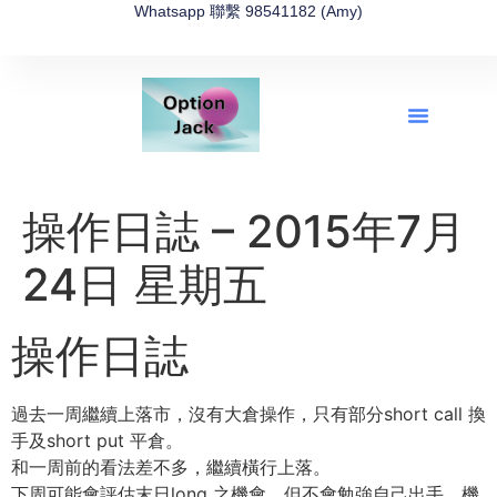
Whatsapp 聯繫 98541182 (Amy)
全新網上期權速成-2026全新版
OptionJack的精選集
富途開戶4選1
富途開戶優惠2026
操作日誌 – 2015年7月
24日 星期五
操作日誌
過去一周繼續上落市，沒有大倉操作，只有部分short call 換
手及short put 平倉。
和一周前的看法差不多，繼續橫行上落。
下周可能會評估末日long 之機會，但不會勉強自己出手，機