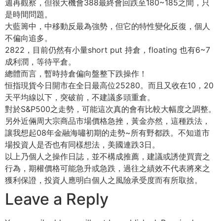
週再觀察，但很大機會388最終會回跌至180~185之間，只
是時間問題。
大藍籌中，中移動反最為強勢，但它的特性變化反復，個人
不偏向追多。
2822，目前仍然有小量short put 持倉，floating 也有6~7
成利潤，等待平倉。
總體而言，暫時持倉偏向盤整下跌操作！
恒指現貨今日開市在全日最高位25280。而且又收在10，20
天平均線以下，突破前，不建議多頭重倉。
對於S&P500之走勢，可能這次真的會有比較大幅度之調整。
另外近倆周大宗商品市場價格急挫，黃金亦然，這種跌法，
讓我想起08年金融海嘯初期的走勢~所有野都跌。不知道市
場投資人是否也有同樣想法，美國連跌3日。
以上乃個人之操作日誌，並不構成推薦，建議或誘使買賣之
行為，期權價格可能急升或急跌，過往之績效不代表將來之
獲利保證，投資人應明白個人之風險承受度而有所取捨。
Leave a Reply