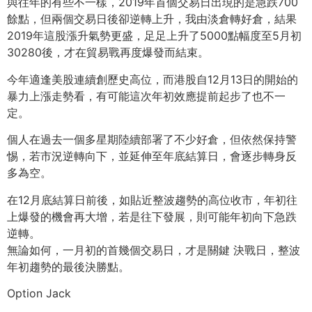
與往年的有些不一樣，2019年首個交易日出現的是急跌700
餘點，但兩個交易日後卻逆轉上升，我由淡倉轉好倉，結果
2019年這股漲升氣勢更盛，足足上升了5000點幅度至5月初
30280後，才在貿易戰再度爆發而結束。
今年適逢美股連續創歷史高位，而港股自12月13日的開始的
暴力上漲走勢看，有可能這次年初效應提前起步了也不一
定。
個人在過去一個多星期陸續部署了不少好倉，但依然保持警
惕，若市況逆轉向下，並延伸至年底結算日，會逐步轉身反
多為空。
在12月底結算日前後，如貼近整波趨勢的高位收市，年初往
上爆發的機會再大增，若是往下發展，則可能年初向下急跌
逆轉。
無論如何，一月初的首幾個交易日，才是關鍵 決戰日，整波
年初趨勢的最後決勝點。
Option Jack