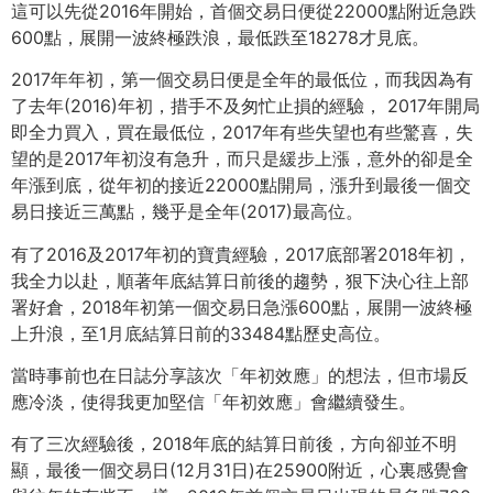
這可以先從2016年開始，首個交易日便從22000點附近急跌
600點，展開一波終極跌浪，最低跌至18278才見底。
2017年年初，第一個交易日便是全年的最低位，而我因為有
了去年(2016)年初，措手不及匆忙止損的經驗， 2017年開局
即全力買入，買在最低位，2017年有些失望也有些驚喜，失
望的是2017年初沒有急升，而只是緩步上漲，意外的卻是全
年漲到底，從年初的接近22000點開局，漲升到最後一個交
易日接近三萬點，幾乎是全年(2017)最高位。
有了2016及2017年初的寶貴經驗，2017底部署2018年初，
我全力以赴，順著年底結算日前後的趨勢，狠下決心往上部
署好倉，2018年初第一個交易日急漲600點，展開一波終極
上升浪，至1月底結算日前的33484點歷史高位。
當時事前也在日誌分享該次「年初效應」的想法，但市場反
應冷淡，使得我更加堅信「年初效應」會繼續發生。
有了三次經驗後，2018年底的結算日前後，方向卻並不明
顯，最後一個交易日(12月31日)在25900附近，心裏感覺會