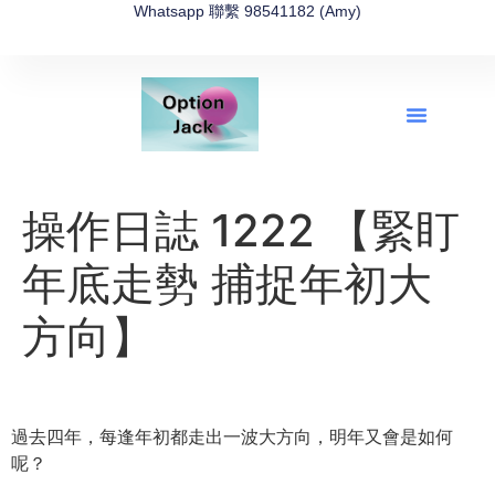
Whatsapp 聯繫 98541182 (Amy)
全新網上期權速成-2026全新版
OptionJack的精選集
富途開戶4選1
富途開戶優惠2026
操作日誌 1222 【緊盯
年底走勢 捕捉年初大
方向】
過去四年，每逢年初都走出一波大方向，明年又會是如何
呢？