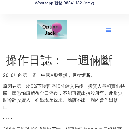
Whatsapp 聯繫 98541182 (Amy)
全新網上期權速成-2026全新版
OptionJack的精選集
富途開戶4選1
富途開戶優惠2026
操作日誌： 一週倆斷
2016年的第一周，中國A股竟然，倆次熔断。
原因在第一次5%下跌暫停15分鐘交易後，投資人爭相賣出持
股，因恐怕熔断後全日停市，不能再賣出持股所至。此舉無
助冷靜投資人，卻出現反效果。應該不出一周內會作出修
正。
⋯⋯