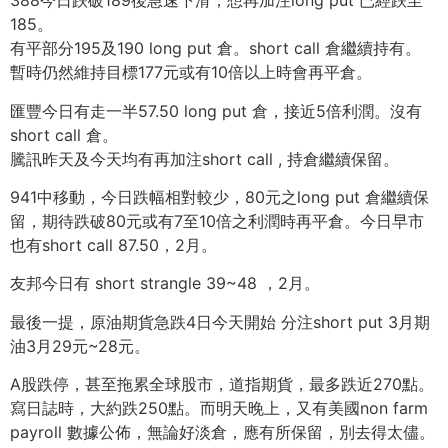
388今日跌破189後急速下滑，想再加注long put 已經跌至
185。
有平部分195及190 long put 倉。short call 倉繼續持有。
暫時仍然維持目標177元或有10倍以上時會再平倉。
匯豐今日有走一半57.50 long put 倉，接近5倍利潤。沒有
short call 倉。
騰訊昨天及今天均有再加注short call , 持倉繼續保留。
941中移動，今日跌幅相對較少，80元之long put 倉繼續保
留，期待跌破80元或有7至10倍之利潤時再平倉。今日早市
也有short call 87.50，2月。
友邦今日有 short strangle 39~48 ，2月。
最後一提，原油期貨急跌4日今天開始 分注short put 3月期
油3月29元~28元。
A股跌停，甚至拖累全球股市，道指期貨，最多跌近270點。
寫日誌時，大約跌250點。而明天晚上，又有美國non farm
payroll 數據公佈，無論好淡倉，應有所保留，別去得太儘。