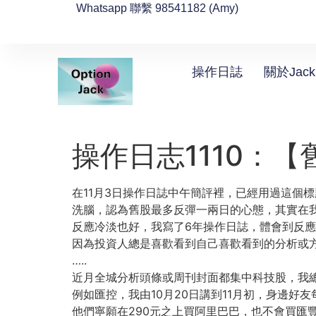
Whatsapp 聯繫 98541182 (Amy)
操作日誌
關於Jack
操作日志1110：
在11月3日操作日誌中午簡評裡，已經用過這個
洗腦，認為舊股最多反彈一兩日的心態，其實在我
反應冷淡也好，我寫了6年操作日誌，體會到反
因為投資人總是喜歡看到自己喜歡看到的分析或
…..
近月全城分析頭條或周刊封面都集中科技股，我
例如匯控，我由10月20日講到11月初，身邊
他們寧願在290元之上買阿里巴巴，也不會買匯