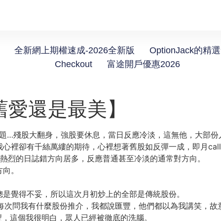
全新網上期權速成-2026全新版
OptionJack的精
Checkout
富途開戶優惠2026
【舊愛還是最美】
標題…殘股大翻身，強股要休息，當日反應冷淡，這無他，大部
心裡卻有千絲萬縷的期待，心裡想著舊股如反彈一成，即月cal
應熱烈的日誌錯方向居多，反應普通甚至冷淡的通常對方向。
方向。
總是覺得不妥，所以這次月初炒上的全部是傳統股份。
好友每次問我有什麼股份推介，我都說匯豐，他們都以為我講笑，
豐，這個我很明白，眾人已經被徹底的洗腦。