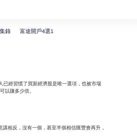
選集錄
富途開戶4選1
份人已經習慣了買新經濟股是唯一選項，也被市場
l可以賺多少倍。
故意講相反，沒有一個，甚至半個相信匯豐會再升，