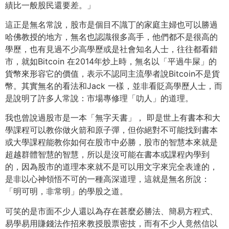
績比一般股民還要差。」
這正是無名常說，股市是個目不識丁的家庭主婦也可以勝過
哈佛教授的地方，無名也認識很多高手，他們都不是很高的
學歷，也有見過不少高學歷或是社會知名人士，往往都看錯
市，就如Bitcoin 在2014年炒上時，無名以「平過牛屎」的
貨幣來形容它的價值，表示不認同主流學者說Bitcoin不是貨
幣。其實無名的看法和Jack 一樣，並非看貶高學歷人士，而
是說明了許多人常說：市場專修理「叻人」的道理。
我也曾說過股市是一本「無字天書」， 即是世上有書本和大
學課程可以教你做火箭和原子彈，但你絕對不可能找到書本
或大學課程能教你如何在股市中必勝，股市的智慧本來就是
超越群體智慧的智慧，所以是沒可能在書本或課程內學到
的，因為股市的道理本來就不是可以用文字來完全表達的，
是非以心神領悟不可的一種高深道理，這就是無名所說：
「明可明，非常明」的學股之道。
可笑的是市面不少人還以為存在甚麼必勝法、簡易方程式、
易學易用賺錢法作招來教授股票密技，而有不少人竟然信以