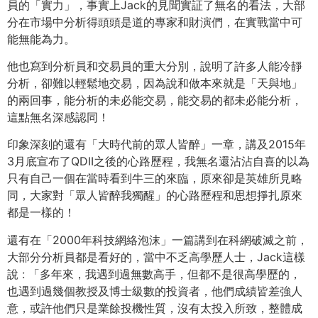
員的「實力」，事實上Jack的見聞實証了無名的看法，大部
分在市場中分析得頭頭是道的專家和財演們，在實戰當中可
能無能為力。
他也寫到分析員和交易員的重大分別，說明了許多人能冷靜
分析，卻難以輕鬆地交易，因為說和做本來就是「天與地」
的兩回事，能分析的未必能交易，能交易的都未必能分析，
這點無名深感認同！
印象深刻的還有「大時代前的眾人皆醉」一章，講及2015年
3月底宣布了QDII之後的心路歷程，我無名還沾沾自喜的以為
只有自己一個在當時看到牛三的來臨，原來卻是英雄所見略
同，大家對「眾人皆醉我獨醒」的心路歷程和思想掙扎原來
都是一樣的！
還有在「2000年科技網絡泡沫」一篇講到在科網破滅之前，
大部分分析員都是看好的，當中不乏高學歷人士，Jack這樣
說 : 「多年來，我遇到過無數高手，但都不是很高學歷的，
也遇到過幾個教授及博士級數的投資者，他們成績皆差強人
意，或許他們只是業餘投機性質，沒有太投入所致，整體成