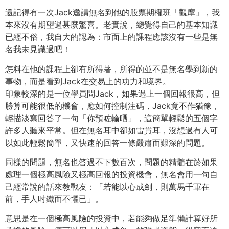
還記得有一次Jack邀請無名到他的股票期權班「觀摩」，我
本來沒有期望過甚麼驚喜。老實說，總覺得自己的基本知識
已經不俗，我自大的認為：市面上的課程應該沒有一些是無
名我未見識過吧！
怎料在他的課程上卻有所得著，所得的並不是無名學到新的
事物，而是看到Jack在交易上的功力和境界。
印象較深的是一位學員問Jack，如果遇上一個回報很高，但
勝算可能很低的機會，應如何控制注碼，Jack竟不作猶豫，
輕描淡寫回答了一句「你預咗輸晒」，這簡單輕鬆的五個字
許多人聽來平常。但在無名耳中卻如雷貫耳，沒想過有人可
以如此輕鬆簡單，又快速的回答一條嚴肅而艱深的問題。
同樣的問題，無名也答過不下數百次，問題的精髓在於如果
處理一個極高風險又極高回報的投資機會，無名會用一句自
己經常說的話來教戰友：「若能以心成劍，則萬馬千軍在
前，手人吋鐵而不懼已」。
意思是在一個極高風險的投資中，若能夠做足準備計算好所