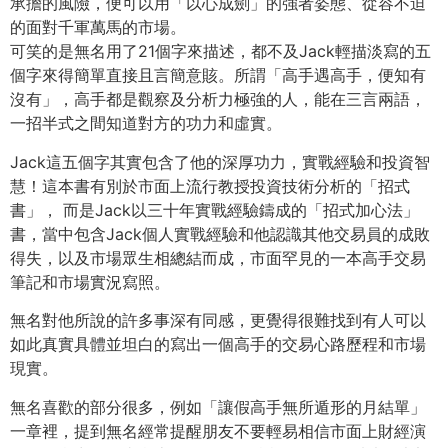
承擔的風險，便可以用「以心成劍」的強者姿態、從容不迫
的面對千軍萬馬的市場。
可笑的是無名用了21個字來描述，都不及Jack輕描淡寫的五
個字來得簡單直接且言簡意賅。所謂「高手遇高手，便知有
沒有」，高手都是觀察及分析力極強的人，能在三言兩語，
一招半式之間知道對方的功力和虛實。
Jack這五個字其實包含了他的深厚功力，實戰經驗和投資智
慧！這本書有別於市面上流行教授投資技術分析的「招式
書」， 而是Jack以三十年實戰經驗鑄成的「招式加心法」
書，當中包含Jack個人實戰經驗和他認識其他交易員的成敗
得失，以及市場眾生相總結而成，市面罕見的一本高手交易
筆記和市場實況寫照。
無名對他所說的許多事深有同感，更覺得很難找到有人可以
如此真實具體並坦白的寫出一個高手的交易心路歷程和市場
現實。
無名喜歡的部分很多，例如「讓假高手無所遁形的月結單」
一章裡，提到無名經常提醒朋友不要輕易相信市面上財經演