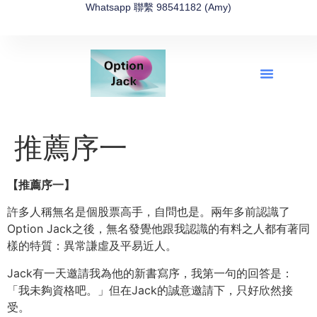
Whatsapp 聯繫 98541182 (Amy)
全新網上期權速成-2026全新版
OptionJack的精選集
富途開戶4選1
富途開戶優惠2026
推薦序一
【推薦序一】
許多人稱無名是個股票高手，自問也是。兩年多前認識了
Option Jack之後，無名發覺他跟我認識的有料之人都有著同
樣的特質：異常謙虛及平易近人。
Jack有一天邀請我為他的新書寫序，我第一句的回答是：
「我未夠資格吧。」但在Jack的誠意邀請下，只好欣然接
受。