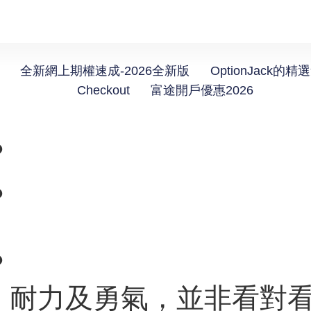
全新網上期權速成-2026全新版
OptionJack的精
Checkout
富途開戶優惠2026
？
？
？
、耐力及勇氣，並非看對