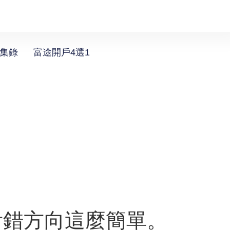
選集錄
富途開戶4選1
看錯方向這麼簡單。