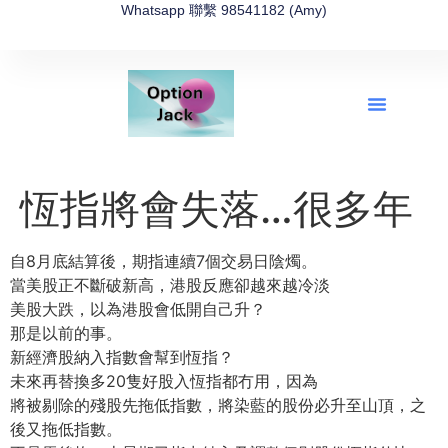
Whatsapp 聯繫 98541182 (Amy)
全新網上期權速成-2026全新版
OptionJack的精選集
富途開戶4選1
富途開戶優惠2026
恆指將會失落…很多年
自8月底結算後，期指連續7個交易日陰燭。
當美股正不斷破新高，港股反應卻越來越冷淡
美股大跌，以為港股會低開自己升？
那是以前的事。
新經濟股納入指數會幫到恆指？
未來再替換多20隻好股入恆指都冇用，因為
將被剔除的殘股先拖低指數，將染藍的股份必升至山頂，之
後又拖低指數。