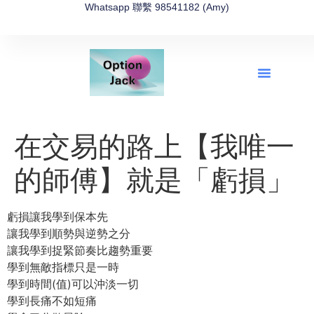
Whatsapp 聯繫 98541182 (Amy)
全新網上期權速成-2026全新版
OptionJack的精選集
富途開戶4選1
富途開戶優惠2026
在交易的路上【我唯一
的師傅】就是「虧損」
虧損讓我學到保本先
讓我學到順勢與逆勢之分
讓我學到捉緊節奏比趨勢重要
學到無敵指標只是一時
學到時間(值)可以沖淡一切
學到長痛不如短痛