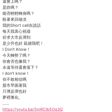
還會上嗎？
是跌嗎？
能否輕輕轉身嗎？
盼著來回做淡
我的Short call在說話
每天我衷心祝禱
祈求大市反彈到
是少升也好 延續我吧！
I Don’t Know！
今天轉勢了嗎？
你會否也像我？
永遠等待還會落下？
I don’t know！
你不敢相信嗎
股市早困著我
只博反彈也好
夢裡漸化。
……
https://youtu.be/5mRCIb5Oq3Q