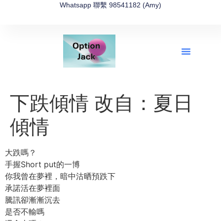
Whatsapp 聯繫 98541182 (Amy)
全新網上期權速成-2026全新版
OptionJack的精選集
富途開戶4選1
富途開戶優惠2026
下跌傾情 改自：夏日
傾情
大跌嗎？
手握Short put的一博
你我曾在夢裡，暗中沽晒預跌下
承諾活在夢裡面
騰訊卻漸漸沉去
是否不輸嗎