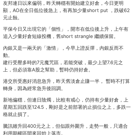
友邦連日以來偏弱，昨天轉穩有開始建立好倉，今日更明
顯，AO在全日低位後急上，有再加少量short put ，跌破62
元止蝕。
平保今日又出現它的「個性」，開市在低位後上升，上午有
追入少量好倉短線投機，舊short strangle 繼續保留。
內銀又是一兩天的「激情」，今早上證反彈，內銀反而不
動。
建行受壓多時的7元魔咒區，若能突破，最少上望7.6元之
上，但必須靠A股之幫助，暫時仍持好倉。
港交所受惠好消息急升，昨天舊淡倉止賺一半， 暫時不打算
轉身，因為經常急升後回調。
新地偏穩，但連日陰燭，比較有戒心，仍持有少量好倉，上
星期五回跌至124.5，剛好是之前部署的止損位之上，多跌一
格就止損了。
騰訊雖升回400元之上，但似跟外圍升，走勢一般，只適合
利用期權區間來回炒上落市。