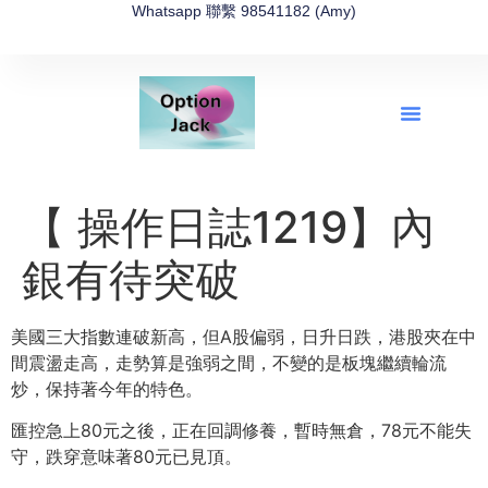
Whatsapp 聯繫 98541182 (Amy)
全新網上期權速成-2026全新版
OptionJack的精選集
富途開戶4選1
富途開戶優惠2026
【 操作日誌1219】內
銀有待突破
美國三大指數連破新高，但A股偏弱，日升日跌，港股夾在中
間震盪走高，走勢算是強弱之間，不變的是板塊繼續輪流
炒，保持著今年的特色。
匯控急上80元之後，正在回調修養，暫時無倉，78元不能失
守，跌穿意味著80元已見頂。