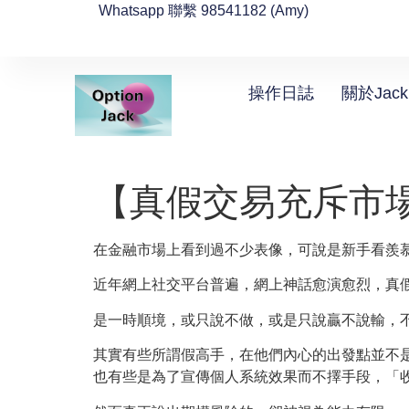
Whatsapp 聯繫 98541182 (Amy)
操作日誌
關於Jack
【真假交易充斥市
在金融市場上看到過不少表像，可說是新手看羨
近年網上社交平台普遍，網上神話愈演愈烈，真
是一時順境，或只說不做，或是只說贏不說輸，
其實有些所謂假高手，在他們內心的出發點並不
也有些是為了宣傳個人系統效果而不擇手段，「