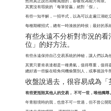
然而真正說出期權風險的，卻被視為能力有限。
其實沒有瑕疵的「每筆皆贏」絕對「假」。
有些一知半解，一招半式，以為可以走遍江湖屹
每種期權招式，總有一時湊效的時侯；最好的系
有些永遠不分析對市況的看
位」的好方法。
有些永遠保持自己交易系統的神秘，讓人們以為
其實只要肯表達都是一種勇氣，值得尊重，值得
總好過一些躲在暗角伺機偷襲別人，或事後說牛
收盤說過去，很容易成為「
有些更抵毀其他人的交易， 不可一世，唯他獨尊
年青順境時的我，也曾不可一世過，但不曾公開