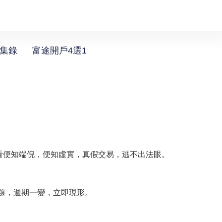
選集錄
富途開戶4選1
看便知端倪，便知虛實，真假交易，逃不出法眼。
題，週期一變，立即現形。