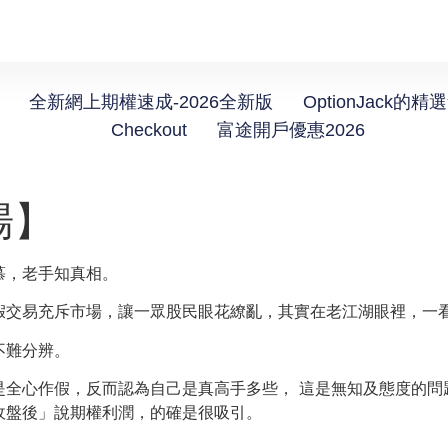
全新網上期權速成-2026全新版
OptionJack的精
Checkout
富途開戶優惠2026
場】
慕，老手知真相。
假交易充斥市場，讓一眾股民眼花繚亂，其實在老江湖眼裡，一
不難分辨。
是全心作假，反而認為自己是真高手多些， 這是無知及態度的問
收盤後」說期權利潤，的確是很吸引。