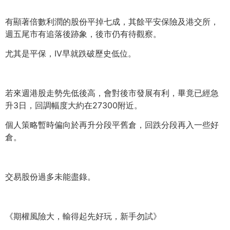
有顯著倍數利潤的股份平掉七成，其餘平安保險及港交所，
週五尾市有追落後跡象，後市仍有待觀察。
尤其是平保，IV早就跌破歷史低位。
若來週港股走勢先低後高，會對後市發展有利，畢竟已經急
升3日，
回調幅度大約在27300附近。
個人策略暫時偏向於再升分段平舊倉，回跌分段再入一些好
倉。
交易股份過多未能盡錄。
《期權風險大，輸得起先好玩，新手勿試》