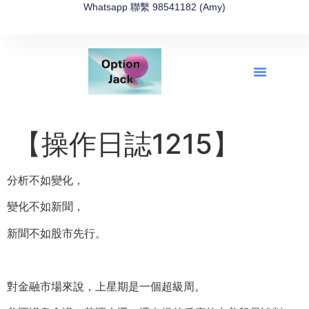
Whatsapp 聯繫 98541182 (Amy)
全新網上期權速成-2026全新版
OptionJack的精選集
富途開戶4選1
富途開戶優惠2026
【操作日誌1215】
分析不如變化，
變化不如新聞，
新聞不如股市先行。
對金融市場來說，上星期是一個超級周。