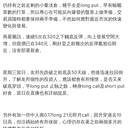
仍持有之前走剩的小量淡倉，幾乎全是long put，早有輸曬
算數的打算，
所以專心在可能反向爆發的盤算上做準備，
交
易員隨時都要保持兩手準備，
不然如何應對最近市況的快速
變化與發展。
再看騰訊，連續5次在320之下觸底反彈，向上發展空間大
增，
但股價已在340元，剛好是之前幾次的反彈尷尬位附
近，
沒有部署新倉。
星期三當日，友邦先跌破之前底及50天線，然後迅速拉回倒
升，
了解友邦個性的投資人，應該都會有所憧憬，是否又來
破底穿頭，
平long put 止蝕之餘，轉身long call及short put
好倉，當日在直播也有詳細提及。
另外有加一些中人壽0.17long 21元即月call，因升穿過去10
日高，但注碼始終有所保留，
心理仍存在著之前兩個多月的