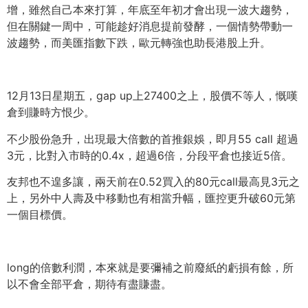
增，
雖然自己本來打算，年底至年初才會出現一波大趨勢，
但在關鍵一周中，可能趁好消息提前發酵，一個情勢帶動一
波趨勢，
而美匯指數下跌，歐元轉強也助長港股上升。
12月13日星期五，gap up上27400之上，股價不等人，慨嘆
倉到賺時方恨少。
不少股份急升，出現最大倍數的首推銀娛，即月55 call 超過
3元，比對入市時的0.4x，超過6倍，
分段平倉也接近5倍。
友邦也不遑多讓，兩天前在0.
52買入的80元call最高見3元之
上，
另外中人壽及中移動也有相當升幅，
匯控更升破60元第
一個目標價。
long的倍數利潤，本來就是要彌補之前廢紙的虧損有餘，
所
以不會全部平倉，期待有盡賺盡。