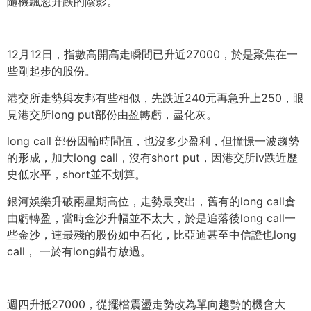
隨機飄忽升跌的陰影。
12月12日，指數高開高走瞬間已升近27000，
於是聚焦在一
些剛起步的股份。
港交所走勢與友邦有些相似，先跌近240元再急升上250，
眼
見港交所long put部份由盈轉虧，盡化灰。
long call 部份因輸時間值，也沒多少盈利，但憧憬一波趨勢
的形成，
加大long call，沒有short put，因港交所iv跌近歷
史低水平，short並不划算。
銀河娛樂升破兩星期高位，走勢最突出，舊有的long call倉
由虧轉盈，當時金沙升幅並不太大，於是追落後long call一
些金沙，連最殘的股份如中石化，
比亞迪甚至中信證也long
call， 一於有long錯冇放過。
週四升抵27000，從擺檔震盪走勢改為單向趨勢的機會大