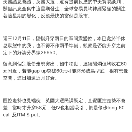
美國議息會議，英國大選，還有提前反應的中美貿易談判，
關鍵訊息全集中這星期發生，
全球交易員均神經緊繃的關注
著這星期的變化，
反應最快的當然是股市。
週三12月11日，恆指升穿兩日的區間震盪位，
本已處於半休
息狀態中的我，也不得不作兩手準備，
觀察是否能升穿之前
定下的好淡分界線26650。
留意到個別股份走勢突出，如中移動，
連續陽燭但均收在60
元附近，若能gap up突破60元可能將形成島型底，很有想像
空間，
連日加遠近月好倉。
匯控走勢也見端倪，英國大選民調既定，直覺匯控走勢不會
差，
當時才升穿58元，低IV也相當吸引，於是偷步long 60
call 及ITM S put。