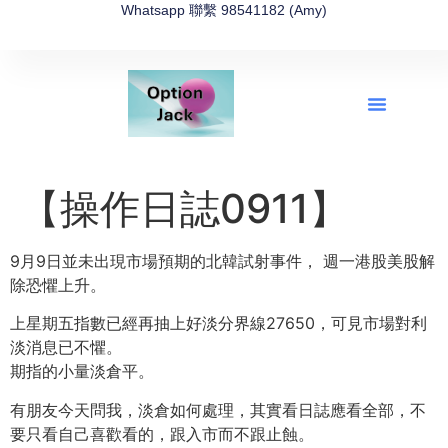
Whatsapp 聯繫 98541182 (Amy)
全新網上期權速成-2026全新版
OptionJack的精選集
富途開戶4選1
富途開戶優惠2026
【操作日誌0911】
9月9日並未出現市場預期的北韓試射事件， 週一港股美股解
除恐懼上升。
上星期五指數已經再抽上好淡分界線27650，可見市場對利
淡消息已不懼。
期指的小量淡倉平。
有朋友今天問我，淡倉如何處理，其實看日誌應看全部，不
要只看自己喜歡看的，跟入市而不跟止蝕。