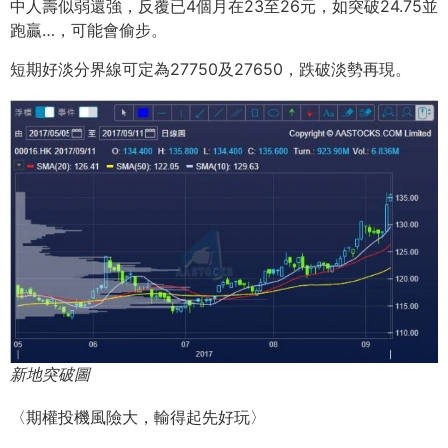
中人壽似弱還強，反覆已4個月在23至26元，如突破24.75並
跑贏…，可能會偷步。
短期好淡分界線可定為27750及27650，跌破淡勢再現。
新地突破圖
〈期權投機風險大，輸得起先好玩〉