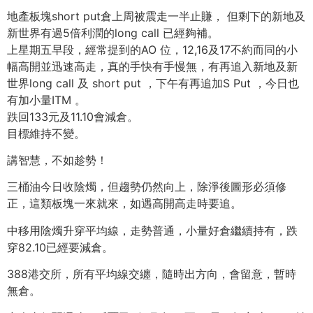
地產板塊short put倉上周被震走一半止賺， 但剩下的新地及
新世界有過5倍利潤的long call 已經夠補。
上星期五早段，經常提到的AO 位，12,16及17不約而同的小
幅高開並迅速高走，真的手快有手慢無，有再追入新地及新
世界long call 及 short put ，下午有再追加S Put ，今日也
有加小量ITM 。
跌回133元及11.10會減倉。
目標維持不變。
講智慧，不如趁勢！
三桶油今日收陰燭，但趨勢仍然向上，除淨後圖形必須修
正，這類板塊一來就來，如遇高開高走時要追。
中移用陰燭升穿平均線，走勢普通，小量好倉繼續持有，跌
穿82.10已經要減倉。
388港交所，所有平均線交纏，隨時出方向，會留意，暫時
無倉。