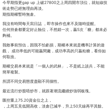
今早期指更gap up 上破27800之上周四開市頂位，就短線技
術走勢已經無理由再淡。
期指期權暫時無倉。
我沒有時間每天寫日誌 ，即市操作也來不及隨時提醒。
任何持倉都要定好止蝕位，不然錯一次，贏5次「糖」都未必
夠補。
我敢事前預估，因我不怕虧損，期權本來就是機率計算的遊
戲， 成功率低的可能贏間廠，成功率高的只贏粒糖，看你如
何取捨。
期權交易本來就是「一個人的武林」，不是紙上談兵，不能
簡單複製。
所謂不同交易態度盡顯不同個性。
最近流行炒股唔炒市，就跟著潮流繼續炒強弱板塊。
匯控重上75.20資金位之上，
，上周五見低開高收，淡倉已減半，升上50天線再平其餘。