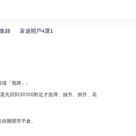
選集錄
富途開戶4選1
賭場「甩牌」。
先回到30100附近才急彈、抽升、倒升、高
也很難開市平倉。