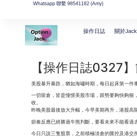
Whatsapp 聯繫 98541182 (Amy)
操作日誌
關於Jack
【操作日誌0327
美股暴升暴跌，猶如海嘯時期，每日起床第一件
一切留倉，皆是憧憬美股市場，跟勢要夠快夠狠，
收。
昨晚美股最後放大升幅，今早美期再升，港股高開
節奏反應已經勝過牛熊判斷，要看未來不能看過
今日只說三隻股票，之前積極淡倉的匯控及港交