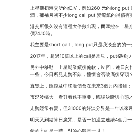
上星期初港交所的低IV，例如260 元的long
潤，彌補月初不少long call put 變廢紙的
港交所很久沒有這種大倍數出現，而匯控在上星期三指數
價74.10時。
我主要是short call，long put只是我
2017年，超過10倍以上的call是常見，put卻極
另外中移動，上星期業績後偏軟，iv 回，連日
一些，今日所見走勢不錯，憧憬會否破底後穿頭
直覺上，匯控及中移股價會在未來3個月內接觸
市況波幅大，看升看跌不重要，臨場決斷與心態
走勢經常有變，但31000的好淡分界是一年以來
明天又到結算日魔咒，是否一如過去連續4個月一
錯的方向是一時，對的心態是一世！