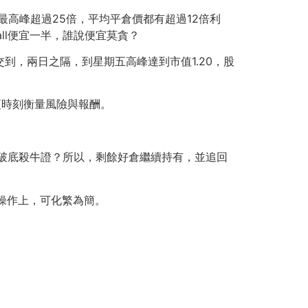
五最高峰超過25倍，平均平倉價都有超過12倍利
call便宜一半，誰說便宜莫貪？
成交到，兩日之隔，到星期五高峰達到市值1.20，股
易必須時刻衡量風險與報酬。
似破底殺牛證？所以，剩餘好倉繼續持有，並追回
操作上，可化繁為簡。