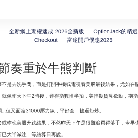
全新網上期權速成-2026全新版
OptionJack的精
Checkout
富途開戶優惠2026
】節奏重於牛熊判斷
事不是去洗手間，而是打開手機或電視看美股最後結果，尤如在
就像昨天下午2時後，難得指數慢半拍，美指期貨見欲動，期指還
…但又面臨31000壓力線，平好倉，被逼短炒。
去或昨晚美股升跌結果，不然昨天下午是很難追買得落手，今早
所已大半減注，等結算日再說。