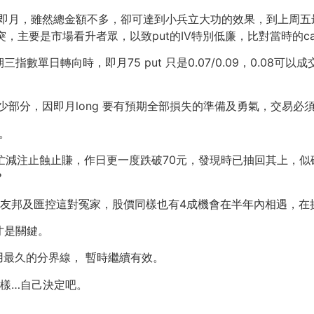
 put 即月，雖然總金額不多，卻可達到小兵立大功的效果，到上周
補償有突，主要是市場看升者眾，以致put的IV特別低廉，比對當時的
單日轉向時，即月75 put 只是0.07/0.09，0.08可以
淡倉的的一少部分，因即月long 要有預期全部損失的準備及勇氣，交
少。
匆忙減注止蝕止賺，作日更一度跌破70元，發現時已抽回其上，
？
；友邦及匯控這對冤家，股價同樣也有4成機會在半年內相遇，在
才是關鍵。
用最久的分界線， 暫時繼續有效。
樣…自己決定吧。