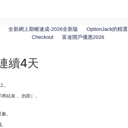
全新網上期權速成-2026全新版
OptionJack的精
Checkout
富途開戶優惠2026
連續4天
上。
將結束， 勿跟）。
景象。
燭。