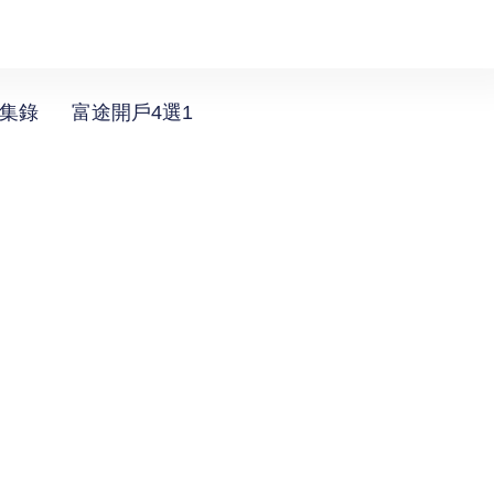
選集錄
富途開戶4選1