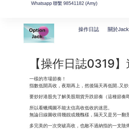
Whatsapp 聯繫 98541182 (Amy)
操作日誌
關於Jack
【操作日誌0319】
一樣的市場節奏！
指數低開高收，夜期再上，然後隔天再低開..又炒
要炒好港股先了解美股期貨升跌節奏（這種節奏即
所以看蠟燭圖不能太信高收低收的迷思。
無論日線圖收得幾靚或幾醜樣，隔天又是另一翻
多完美的一次突破高收，也敵不過納指的一支陰