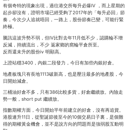
有個奇特的現象出現，過往港交所每升必爆IV ，而上星期的
起步卻沒有，證明市場已經受夠了2017年的「每升必回」節
奏，今次少人追就唔回，一路上，股份節奏已變，可能行緊
終極。
騰訊這波升勢不弱，但IV比對去年11月低不少，認購輪不增
反減，持續流出，不少 返家鄉的窩輪平倉所至。
反而還未升的股份iv 明顯高。
上證站穩3400，內銀二段發力，今日有加些內銀好倉。
地產板塊只有長地1113破新高，也是壓注最多的地產股，今
日開始減倉。
三桶油好倉不多，只有386比較多貨，好倉繼續放。內險走
勢一般，short put 繼續放。
指數期權方面，今日開始平年前建立的好倉，沒有再追貨。
港股連升11日，從聖誕節後至今的10個交易日子裏，是個難
得的期權黃金機會，並不是說方向的問題而是強弱股互動明