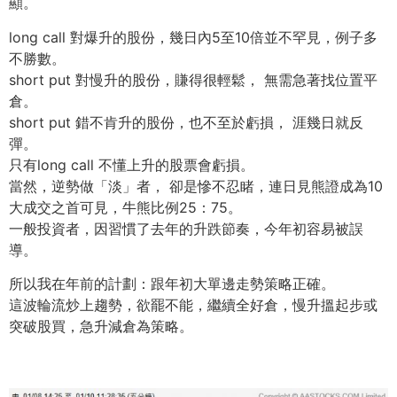
顯。
long call 對爆升的股份，幾日內5至10倍並不罕見，例子多
不勝數。
short put 對慢升的股份，賺得很輕鬆， 無需急著找位置平
倉。
short put 錯不肯升的股份，也不至於虧損， 涯幾日就反
彈。
只有long call 不懂上升的股票會虧損。
當然，逆勢做「淡」者， 卻是慘不忍睹，連日見熊證成為10
大成交之首可見，牛熊比例25：75。
一般投資者，因習慣了去年的升跌節奏，今年初容易被誤
導。
所以我在年前的計劃：跟年初大單邊走勢策略正確。
這波輪流炒上趨勢，欲罷不能，繼續全好倉，慢升搵起步或
突破股買，急升減倉為策略。