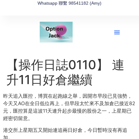
Whatsapp 聯繫 98541182 (Amy)
全新網上期權速成-2026全新版
OptionJack的精選集
富途開戶4選1
富途開戶優惠2026
【操作日誌0110】 連
升11日好倉繼續
昨天追入匯控，博買在起跑線之舉，因開市早段已見強勢，
今天又AO在全日低位再上，但早段太忙來不及加倉已接近82
元，匯控算是這波11天連升起步最慢的股份之一，上星期已
經密切留意。
港交所上星期五又開始連追兩日好倉，今日暫時沒有再追
加。