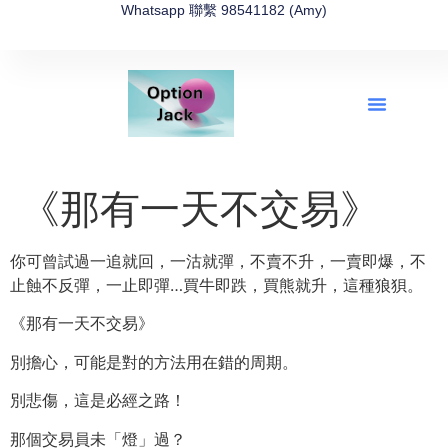
Whatsapp 聯繫 98541182 (Amy)
全新網上期權速成-2026全新版
OptionJack的精選集
富途開戶4選1
富途開戶優惠2026
《那有一天不交易》
你可曾試過一追就回，一沽就彈，不賣不升，一賣即爆，不
止蝕不反彈，一止即彈…買牛即跌，買熊就升，這種狼狽。
《那有一天不交易》
別擔心，可能是對的方法用在錯的周期。
別悲傷，這是必經之路！
那個交易員未「燈」過？