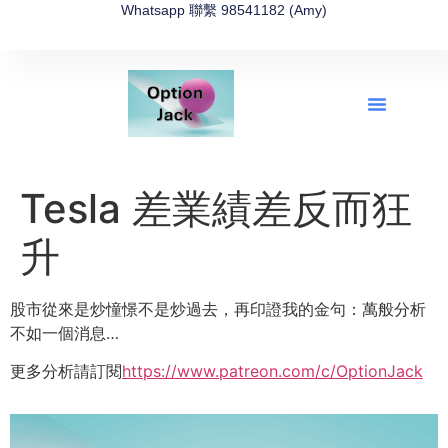
Whatsapp 聯繫 98541182 (Amy)
全新網上期權速成-2026全新版
OptionJack的精選集
富途開戶4選1
富途開戶優惠2026
Tesla 差業績差反而狂
升
股市從來是炒憧憬不是炒過去，再印證我的金句：萬般分析
不如一個消息…
更多分析請訂閱
https://www.patreon.com/c/OptionJack