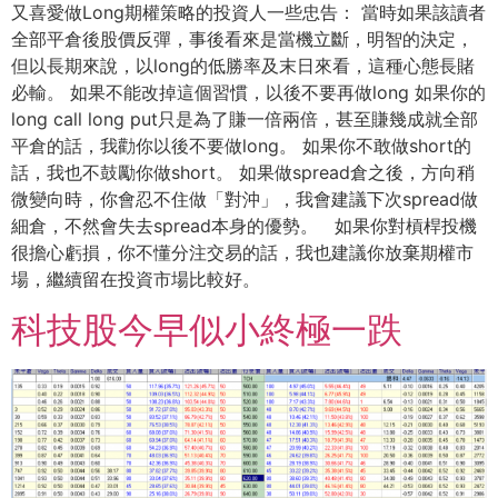
又喜愛做Long期權策略的投資人一些忠告： 當時如果該讀者
全部平倉後股價反彈，事後看來是當機立斷，明智的決定，
但以長期來說，以long的低勝率及末日來看，這種心態長賭
必輸。 如果不能改掉這個習慣，以後不要再做long 如果你的
long call long put只是為了賺一倍兩倍，甚至賺幾成就全部
平倉的話，我勸你以後不要做long。 如果你不敢做short的
話，我也不鼓勵你做short。 如果做spread倉之後，方向稍
微變向時，你會忍不住做「對沖」，我會建議下次spread做
細倉，不然會失去spread本身的優勢。 如果你對槓桿投機
很擔心虧損，你不懂分注交易的話，我也建議你放棄期權市
場，繼續留在投資市場比較好。
科技股今早似小終極一跌