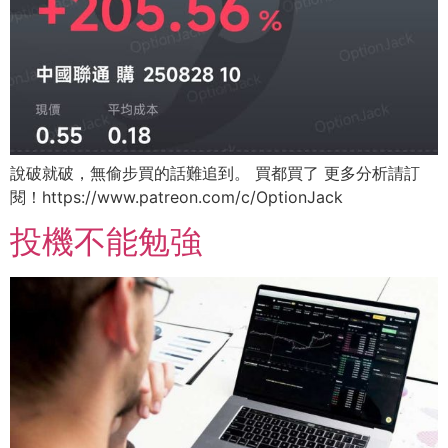
說破就破，無偷步買的話難追到。 買都買了 更多分析請訂
閱！https://www.patreon.com/c/OptionJack
投機不能勉強