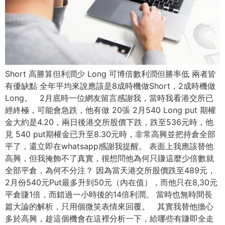
Short 高勝算但利潤少 Long 可博倍數利潤但勝率低 兩者皆
有優缺點 全年平均來說應該是8成時機做Short，2成時機做
Long。 2月底時一位網友留言感謝我，當時我看港交所已
經終極，可能會急跌，他有做 20張 2月540 Long put 期權
金大約是4.20，兩日後港交所股價下跌，跌至536元時，他
見 540 put期權金已升至8.30元時，非常高興並把持倉全部
平了，還立即在whatsapp感謝我提醒。 表面上我應該替他
高興，但我掩飾不了真實，很想問他為何只賺這麼少倍數就
全部平倉，為何不分注？ 因為當天港交所股價跌至489元，
2月份540元Put最多升到50元（內在值），而他只在8,30元
平倉賺1倍，而錯過一小時後的14倍利潤。 當時也無時間長
篇大論的解析，只用個微笑表情來回覆。 其實我替他擔心
多於高興，趁這個機會在這裡分析一下，給哪些有賺即全走