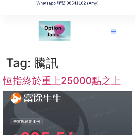
Whatsapp 聯繫 98541182 (Amy)
全新網上期權速成-2026全新版
OptionJack的精選集
富途開戶4選1
富途開戶優惠2026
Tag:
騰訊
恆指終於重上25000點之上