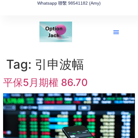
Whatsapp 聯繫 98541182 (Amy)
全新網上期權速成-2026全新版
OptionJack的精選集
富途開戶4選1
富途開戶優惠2026
Tag:
引申波幅
平保5月期權 86.70