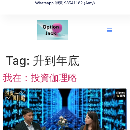
Whatsapp 聯繫 98541182 (Amy)
全新網上期權速成-2026全新版
OptionJack的精選集
富途開戶4選1
富途開戶優惠2026
Tag:
升到年底
我在：投資伽理略