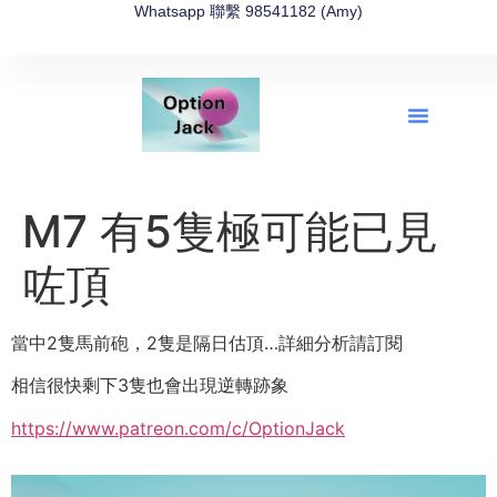
Whatsapp 聯繫 98541182 (Amy)
全新網上期權速成-2026全新版
OptionJack的精選集
富途開戶4選1
富途開戶優惠2026
M7 有5隻極可能已見
咗頂
當中2隻馬前砲，2隻是隔日估頂…詳細分析請訂閱
相信很快剩下3隻也會出現逆轉跡象
https://www.patreon.com/c/OptionJack