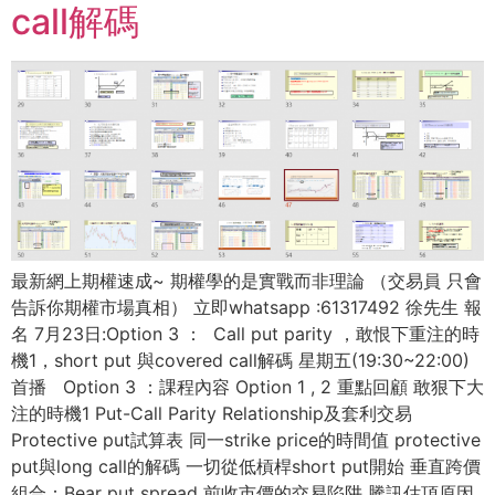
call解碼
最新網上期權速成~ 期權學的是實戰而非理論 （交易員 只會
告訴你期權市場真相） 立即whatsapp :61317492 徐先生 報
名 7月23日:Option 3 ： Call put parity ，敢恨下重注的時
機1，short put 與covered call解碼 星期五(19:30~22:00)
首播 Option 3 ：課程內容 Option 1 , 2 重點回顧 敢狠下大
注的時機1 Put-Call Parity Relationship及套利交易
Protective put試算表 同一strike price的時間值 protective
put與long call的解碼 一切從低槓桿short put開始 垂直跨價
組合：Bear put spread 前收市價的交易陷阱 騰訊估頂原因