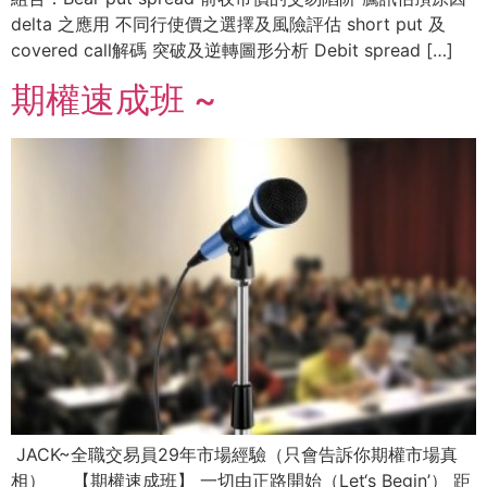
delta 之應用 不同行使價之選擇及風險評估 short put 及
covered call解碼 突破及逆轉圖形分析 Debit spread […]
期權速成班 ~
JACK~全職交易員29年市場經驗（只會告訴你期權市場真
相） 【期權速成班】 一切由正路開始（Let‘s Begin’） 距