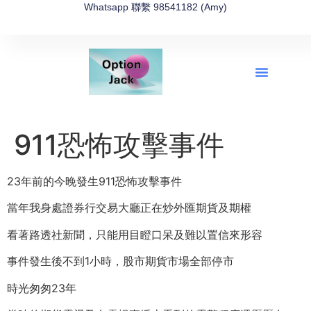
Whatsapp 聯繫 98541182 (Amy)
全新網上期權速成-2026全新版
OptionJack的精選集
富途開戶4選1
富途開戶優惠2026
911恐怖攻擊事件
23年前的今晚發生911恐怖攻擊事件
當年我身處證券行交易大廳正在炒外匯期貨及期權
看著路透社新聞，只能用目瞪口呆及難以置信來形容
事件發生後不到1小時，股市期貨市場全部停市
時光匆匆23年