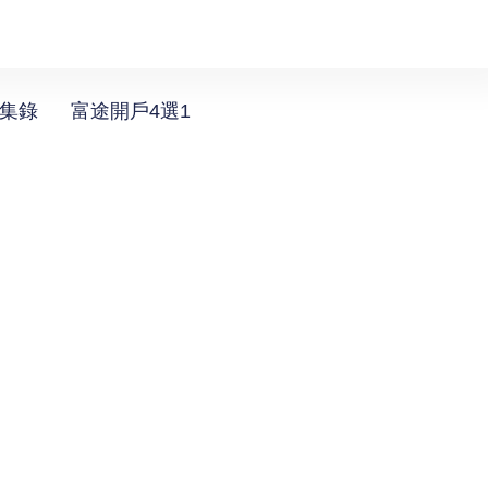
選集錄
富途開戶4選1