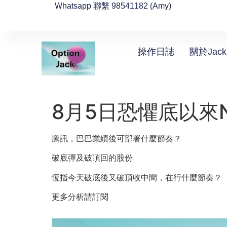
Whatsapp 聯繫 98541182 (Amy)
操作日誌
關於Jack
8月5日恐懼底以來
騰訊，巴巴業績後可部署什麼節奏？
破底彈及破頂回的股份
恆指今天破底後又破頂收中間，在行什麼節奏？
更多分析請訂閱