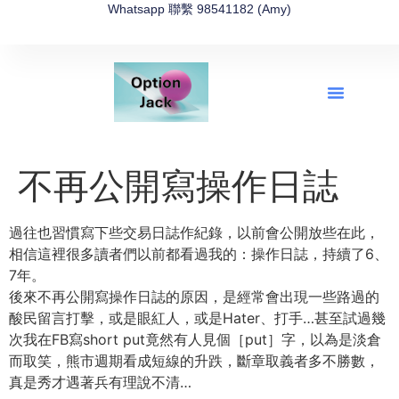
Whatsapp 聯繫 98541182 (Amy)
全新網上期權速成-2026全新版
OptionJack的精選集
富途開戶4選1
富途開戶優惠2026
不再公開寫操作日誌
過往也習慣寫下些交易日誌作紀錄，以前會公開放些在此，
相信這裡很多讀者們以前都看過我的：操作日誌，持續了6、
7年。
後來不再公開寫操作日誌的原因，是經常會出現一些路過的
酸民留言打擊，或是眼紅人，或是Hater、打手…甚至試過幾
次我在FB寫short put竟然有人見個［put］字，以為是淡倉
而取笑，熊市週期看成短線的升跌，斷章取義者多不勝數，
真是秀才遇著兵有理說不清…