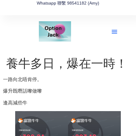
Whatsapp 聯繫 98541182 (Amy)
全新網上期權速成-2026全新版
OptionJack的精選集
富途開戶4選1
富途開戶優惠2026
養牛多日，爆在一時！
一路向北唔肯停。
爆升既嘢話嚟做嚟
逢高減些牛