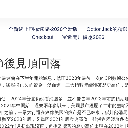
全新網上期權速成-2026全新版
OptionJack的精
Checkout
富途開戶優惠2026
節後見頂回落
4年最遲會在下半年開始減息，
然而2023年最後一次的CPI數據公
鴿，讓壓抑已久的資金一湧而進，
三大指數陸續漲破歷史高位，
預估，
2024年普遍仍然看漲居多，
並不像去年2023年前的預期
 2021年中開始，過去兩年多以來，
美國股市經歷了牛市的盡頭及
23年之前，一眾大行還在猶豫美國的熊市是否已結束，
聯邦儲備局
勢至2023年底，
又重回2021年底歷史高位，
雖然過程經歷多
2022年1月初出現浪頂，
道指及標普的歷史高位出現在2022年1