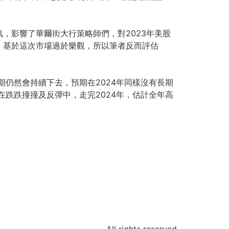
氛，
影響了華爾街大行策略師們，對2023年美股
，
基於這次市場過於樂觀，
所以筆者反而評估
期仍然會持續下去，
預期在2024年同樣沒有長期
在跌跌撞撞及反彈中，走完2024年，
估計全年高
All rights reserved