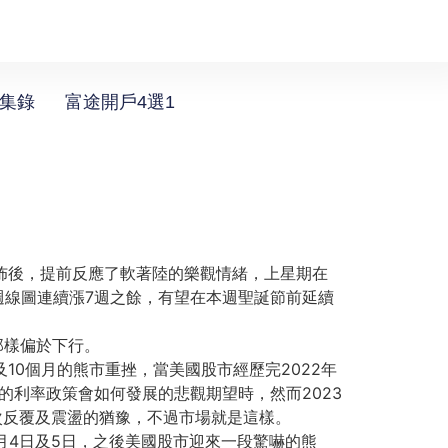
選集錄
富途開戶4選1
佈後，
提前反應了軟著陸的樂觀情緒，上星期在
週線圖連續漲7週之餘，
有望在本週聖誕節前延續
那樣偏於下行。
10個月的熊市重挫，
當美國股市經歷完2022年
的利率政策會如何發展的悲觀期望時，
然而2023
次反覆及震盪的猶豫，不過市場就是這樣。
月4日及5日，
之後美國股市迎來一段驚嚇的熊