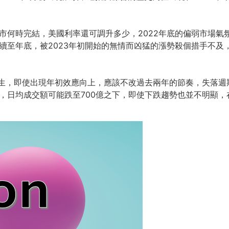
熊市何時完結，
美國利率還可調升多少，2022年底的偏弱市場氣
持續至年底，
被2023年初開始的無情而凶猛的漲勢殺個措手不及
生，即使出現年初效應向上，
應該不改過去兩年的節奏，失落週
，日均成交額可能跌至700億之下，
即使下跌趨勢也並不明顯，