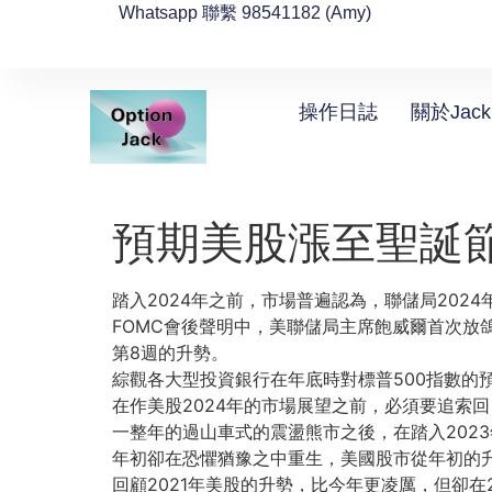
Whatsapp 聯繫 98541182 (Amy)
操作日誌
關於Jack
預期美股漲至聖誕
踏入2024年之前，市場普遍認為，
聯儲局202
FOMC會後聲明中，
美聯儲局主席飽威爾首次放
第8週的升勢。
綜觀各大型投資銀行在年底時對標普500指數的
在作美股2024年的市場展望之前，必須要追索回
一整年的過山車式的震盪熊市之後，
在踏入20
年初卻在恐懼猶豫之中重生，
美國股市從年初的升
回顧2021年美股的升勢，比今年更凌厲，
但卻在