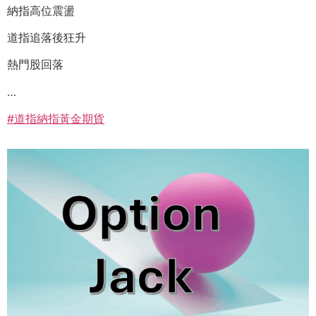
納指高位震盪
道指追落後狂升
熱門股回落
…
#道指納指黃金期貨