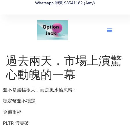
Whatsapp 聯繫 98541182 (Amy)
全新網上期權速成-2026全新版
OptionJack的精選集
富途開戶4選1
富途開戶優惠2026
過去兩天，市場上演驚
心動魄的一幕
並不是波幅很大，而是風水輪流轉：
穩定幣並不穩定
金價重挫
PLTR 假突破