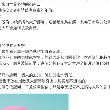
，來自世界各地的都有…
最多機構投資者申請破產個案的年份。
量。
沖股份，卻解讀為大戶部署，這都是鴕鳥心態，忽略了市場的隨
想大戶會如何坑殺自己。
損的也在大多數。
，喜愛看到單一結果就作出直覺定論。
出並不存在的規律或對象，對錯誤認知自圓其說，對新資訊抱持
衡量未來一個月波幅範圍，這個分析必先肯定大戶全部月頭做short s
那只能說明一個人的無知，膽怯與推卸責任。
一套哲學放在指數及大藍籌股身上，其實是不適當的。
期待你們認同，畢竟信者恆信，只是希望把還不是陷得太深的新