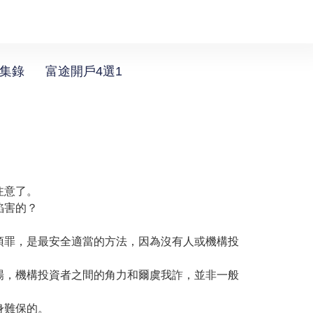
選集錄
富途開戶4選1
注意了。
陷害的？
頂罪，是最安全適當的方法，因為沒有人或機構投
場，機構投資者之間的角力和爾虞我詐，並非一般
身難保的。