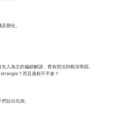
機及變化。
著先入為主的偏頗解讀，舊有想法則根深蒂固。
trangle？而且過程不平倉？
手們拉出坑洞。