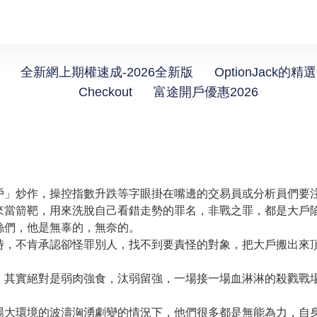
全新網上期權速成-2026全新版
OptionJack的精
Checkout
富途開戶優惠2026
戶」炒作，操控指數升跌等字眼掛在嘴邊的交易員或分析員們要
來當箭靶，用來洗脫自己看錯走勢的罪名，非戰之罪，都是大戶
絲們，他是無辜的，無奈的。
時，不肯承認卻怪罪別人，找不到要責怪的對象，把大戶搬出來
，其實絕對是弱肉強食，汰弱留強，一場接一場血淋淋的殺戮戰
場大環境的波濤洶湧劇變的情況下，他們很多都是無能為力，自