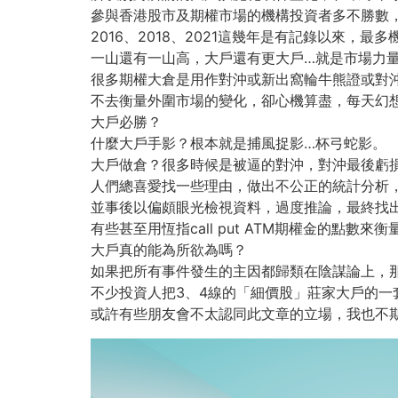
參與香港股市及期權市場的機構投資者多不勝數
2016、2018、2021這幾年是有記錄以來，
一山還有一山高，大戶還有更大戶…就是市場力
很多期權大倉是用作對沖或新出窩輪牛熊證或對
不去衡量外圍市場的變化，卻心機算盡，每天幻
大戶必勝？
什麼大戶手影？根本就是捕風捉影…杯弓蛇影。
大戶做倉？很多時候是被逼的對沖，對沖最後虧
人們總喜愛找一些理由，做出不公正的統計分析
並事後以偏頗眼光檢視資料，過度推論，最終找
有些甚至用恆指call put ATM期權金的點數來
大戶真的能為所欲為嗎？
如果把所有事件發生的主因都歸類在陰謀論上，
不少投資人把3、4線的「細價股」莊家大戶的
或許有些朋友會不太認同此文章的立場，我也不