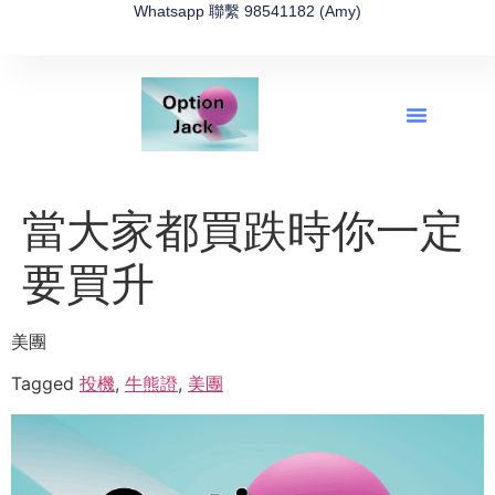
Whatsapp 聯繫 98541182 (Amy)
全新網上期權速成-2026全新版
OptionJack的精選集
富途開戶4選1
富途開戶優惠2026
當大家都買跌時你一定
要買升
美團
Tagged
投機
,
牛熊證
,
美團