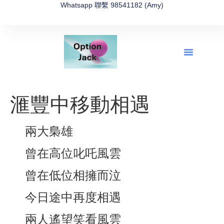
Whatsapp 聯繫 98541182 (Amy)
全新網上期權速成-2026全新版
OptionJack的精選集
富途開戶4選1
富途開戶優惠2026
滙豐中移動相遇
兩大梟雄
曾在高位叱吒風雲
曾在低位相擁而泣
今日途中再度相遇
兩人遙望笑看風雲