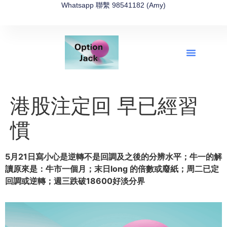
Whatsapp 聯繫 98541182 (Amy)
全新網上期權速成-2026全新版
OptionJack的精選集
富途開戶4選1
富途開戶優惠2026
港股注定回 早已經習
慣
5月21日寫小心是逆轉不是回調及之後的分辨水平；牛一的解
讀原來是：牛市一個月；末日long 的倍數或廢紙；周二已定
回調或逆轉；週三跌破18600好淡分界